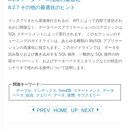
8.2.7 その他の最適化のヒント
インタプリタから直接発行されるか、API によって内部で送信され
るかに関係なく、データベースアプリケーションのコアロジックは
SQL ステートメントによって実行されます。 このセクションのチ
ューニングのガイドラインは、あらゆる種類の MySQL アプリケー
ションの高速化に役立ちます。 このガイドラインでは、データを
読み取りおよび書き込みする SQL 操作、一般的な SQL 操作の内
部オーバーヘッド、およびデータベースモニタリングなどの特定の
シナリオで使われる操作について説明します。
関連キーワード:
テーブル
,
インデックス
,
InnoDB
,
ステートメント
,
データ
ベース
,
結合
,
クエリー
,
データ
,
状態
,
サブクエリー
PREV
HOME
UP
NEXT