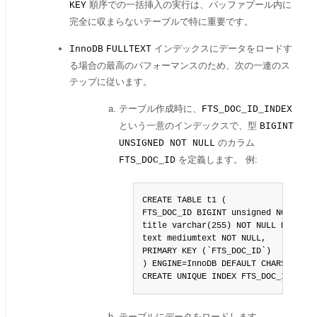
順序での一括挿入の実行は、バッファプール内に
KEY
完全に収まらないテーブルで特に重要です。
インデックスにデータをロードす
InnoDB
FULLTEXT
る場合の最高のパフォーマンスのため、次の一連のス
テップに従います。
テーブル作成時に、
FTS_DOC_ID_INDEX
という一意のインデックスで、型
BIGINT
のカラム
UNSIGNED NOT NULL
を定義します。 例:
FTS_DOC_ID
CREATE TABLE t1 (

FTS_DOC_ID BIGINT unsigned NOT NULL
title varchar(255) NOT NULL DEFAULT 
text mediumtext NOT NULL,

PRIMARY KEY (`FTS_DOC_ID`)

) ENGINE=InnoDB DEFAULT CHARSET=utf8
CREATE UNIQUE INDEX FTS_DOC_ID_INDE
テーブルにデータをロードします。