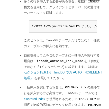
多くの行を挿入する必要がある場合、複数行
INSERT
構文を使用して、クライアントとサーバー間の通信オ
ーバーヘッドを軽減します。
INSERT INTO yourtable VALUES (1,2), (5,5), ..
このヒントは、
テーブルだけではなく、任意
InnoDB
のテーブルへの挿入に有効です。
自動増分カラムを含むテーブルに一括挿入を実行する
場合は、
を 1 (連続)
innodb_autoinc_lock_mode
ではなく 2 (インターリーブ) に設定します。 詳細は、
セクション15.6.1.6「InnoDB での AUTO_INCREMENT
処理」
を参照してください。
一括挿入を実行する場合は、
の順序で
PRIMARY KEY
行を挿入する方が高速です。
テーブルでは
InnoDB
clustered index
が使用されるため、
の
PRIMARY KEY
順序で比較的高速にデータを使用できます。
PRIMARY