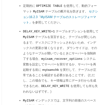
定期的に
を使用して、動的フォー
OPTIMIZE TABLE
マット
テーブルの断片化を防ぎます。
セクシ
MyISAM
ョン16.2.3「MyISAM テーブルのストレージフォーマ
ット」
を参照してください。
テーブルオプションを使用して
DELAY_KEY_WRITE=1
テーブルを宣言すると、テーブルが閉じられ
MyISAM
るまで、ディスクにフラッシュされないため、インデ
ックスの更新が速くなります。 ダウンサイドは、その
ようなテーブルが開いているときにサーバーを強制終
了する場合、
システム
myisam_recover_options
変数を設定してサーバーを実行するか、サーバーを再
起動する前に
myisamchk
を実行して、テーブルが正
常であることを確認する必要があることです。 (ただ
し、この場合でも、キー情報は常にデータ行から生成
できるため、
を使用しても何も失
DELAY_KEY_WRITE
われないはずです。)
インデックスでは、文字列の前後のスペース
MyISAM