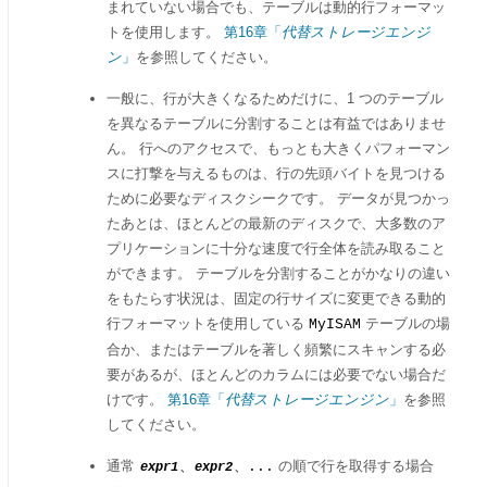
まれていない場合でも、テーブルは動的行フォーマッ
トを使用します。
第16章「
代替ストレージエンジ
ン
」
を参照してください。
一般に、行が大きくなるためだけに、1 つのテーブル
を異なるテーブルに分割することは有益ではありませ
ん。 行へのアクセスで、もっとも大きくパフォーマン
スに打撃を与えるものは、行の先頭バイトを見つける
ために必要なディスクシークです。 データが見つかっ
たあとは、ほとんどの最新のディスクで、大多数のア
プリケーションに十分な速度で行全体を読み取ること
ができます。 テーブルを分割することがかなりの違い
をもたらす状況は、固定の行サイズに変更できる動的
行フォーマットを使用している
テーブルの場
MyISAM
合か、またはテーブルを著しく頻繁にスキャンする必
要があるが、ほとんどのカラムには必要でない場合だ
けです。
第16章「
代替ストレージエンジン
」
を参照
してください。
通常
の順で行を取得する場合
、
、...
expr1
expr2