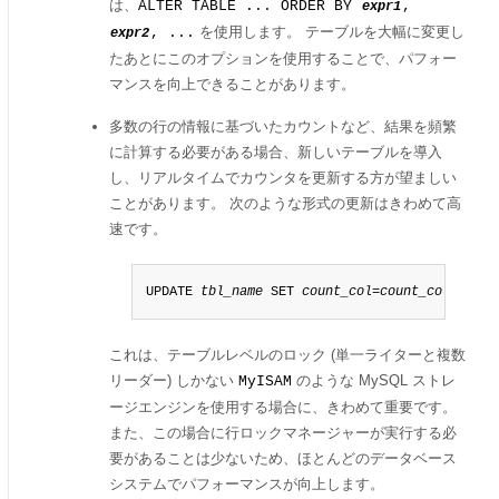
は、
ALTER TABLE ... ORDER BY
,
expr1
を使用します。 テーブルを大幅に変更し
, ...
expr2
たあとにこのオプションを使用することで、パフォー
マンスを向上できることがあります。
多数の行の情報に基づいたカウントなど、結果を頻繁
に計算する必要がある場合、新しいテーブルを導入
し、リアルタイムでカウンタを更新する方が望ましい
ことがあります。 次のような形式の更新はきわめて高
速です。
UPDATE 
tbl_name
 SET 
count_col
=
count_col
+1 WHE
これは、テーブルレベルのロック (単一ライターと複数
リーダー) しかない
のような MySQL ストレ
MyISAM
ージエンジンを使用する場合に、きわめて重要です。
また、この場合に行ロックマネージャーが実行する必
要があることは少ないため、ほとんどのデータベース
システムでパフォーマンスが向上します。