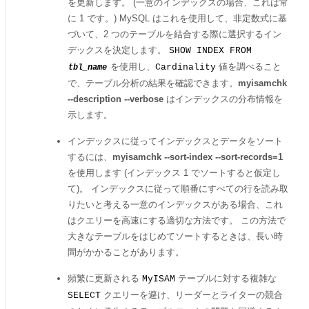
を更新します。 (一意のインデックスの場合、これは常
に 1 です。) MySQL はこれを使用して、非定数式に基
づいて、2 つのテーブルを結合する際に選択するイン
デックスを決定します。
SHOW INDEX FROM
を使用し、
値を調べること
Cardinality
tbl_name
で、テーブル分析の結果を確認できます。
myisamchk
--description --verbose
はインデックスの分布情報を
示します。
インデックスに従ってインデックスとデータをソート
するには、
myisamchk --sort-index --sort-records=1
を使用します (インデックス 1 でソートすると仮定し
て)。 インデックスに従って順番にすべての行を読み取
りたいと考える一意のインデックスがある場合、これ
はクエリーを高速にする適切な方法です。 この方法で
大きなテーブルをはじめてソートするときは、長い時
間がかかることがあります。
頻繁に更新される
テーブルに対する複雑な
MyISAM
クエリーを避け、リーダーとライターの競合
SELECT