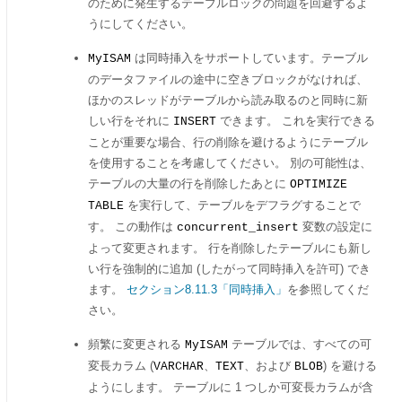
のために発生するテーブルロックの問題を回避するよ
うにしてください。
は同時挿入をサポートしています。テーブル
MyISAM
のデータファイルの途中に空きブロックがなければ、
ほかのスレッドがテーブルから読み取るのと同時に新
しい行をそれに
できます。 これを実行できる
INSERT
ことが重要な場合、行の削除を避けるようにテーブル
を使用することを考慮してください。 別の可能性は、
テーブルの大量の行を削除したあとに
OPTIMIZE
を実行して、テーブルをデフラグすることで
TABLE
す。 この動作は
変数の設定に
concurrent_insert
よって変更されます。 行を削除したテーブルにも新し
い行を強制的に追加 (したがって同時挿入を許可) でき
ます。
セクション8.11.3「同時挿入」
を参照してくだ
さい。
頻繁に変更される
テーブルでは、すべての可
MyISAM
変長カラム (
、
、および
) を避ける
VARCHAR
TEXT
BLOB
ようにします。 テーブルに 1 つしか可変長カラムが含