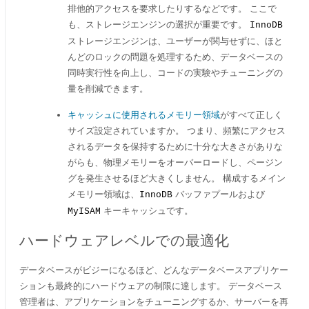
排他的アクセスを要求したりするなどです。 ここで
も、ストレージエンジンの選択が重要です。
InnoDB
ストレージエンジンは、ユーザーが関与せずに、ほと
んどのロックの問題を処理するため、データベースの
同時実行性を向上し、コードの実験やチューニングの
量を削減できます。
キャッシュに使用されるメモリー領域
がすべて正しく
サイズ設定されていますか。 つまり、頻繁にアクセス
されるデータを保持するために十分な大きさがありな
がらも、物理メモリーをオーバーロードし、ページン
グを発生させるほど大きくしません。 構成するメイン
メモリー領域は、
バッファプールおよび
InnoDB
キーキャッシュです。
MyISAM
ハードウェアレベルでの最適化
データベースがビジーになるほど、どんなデータベースアプリケー
ションも最終的にハードウェアの制限に達します。 データベース
管理者は、アプリケーションをチューニングするか、サーバーを再