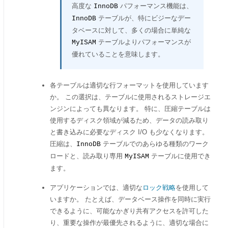
高度な
パフォーマンス機能は、
InnoDB
テーブルが、特にビジーなデー
InnoDB
タベースに対して、多くの場合に単純な
テーブルよりパフォーマンスが
MyISAM
優れていることを意味します。
各テーブルは適切な行フォーマットを使用しています
か。 この選択は、テーブルに使用されるストレージエ
ンジンによっても異なります。 特に、圧縮テーブルは
使用するディスク領域が減るため、データの読み取り
と書き込みに必要なディスク I/O も少なくなります。
圧縮は、
テーブルでのあらゆる種類のワーク
InnoDB
ロードと、読み取り専用
テーブルに使用でき
MyISAM
ます。
アプリケーションでは、適切な
ロック戦略
を使用して
いますか。 たとえば、データベース操作を同時に実行
できるように、可能なかぎり共有アクセスを許可した
り、重要な操作が最優先されるように、適切な場合に