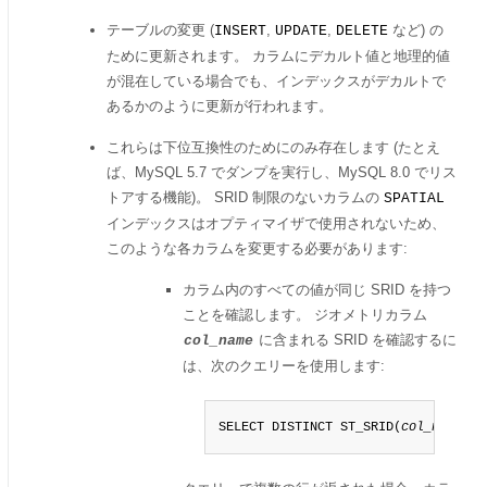
テーブルの変更 (
,
,
など) の
INSERT
UPDATE
DELETE
ために更新されます。 カラムにデカルト値と地理的値
が混在している場合でも、インデックスがデカルトで
あるかのように更新が行われます。
これらは下位互換性のためにのみ存在します (たとえ
ば、MySQL 5.7 でダンプを実行し、MySQL 8.0 でリス
トアする機能)。 SRID 制限のないカラムの
SPATIAL
インデックスはオプティマイザで使用されないため、
このような各カラムを変更する必要があります:
カラム内のすべての値が同じ SRID を持つ
ことを確認します。 ジオメトリカラム
に含まれる SRID を確認するに
col_name
は、次のクエリーを使用します:
SELECT DISTINCT ST_SRID(
col_name
) F