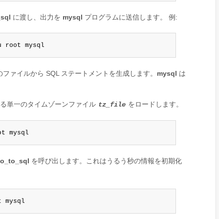
_sql
に渡し、出力を
mysql
プログラムに送信します。 例:
u root mysql
ァイルから SQL ステートメントを生成します。
mysql
は
。
る単一のタイムゾーンファイル
をロードします。
tz_file
ot mysql
fo_to_sql
を呼び出します。これはうるう秒の情報を初期化
t mysql