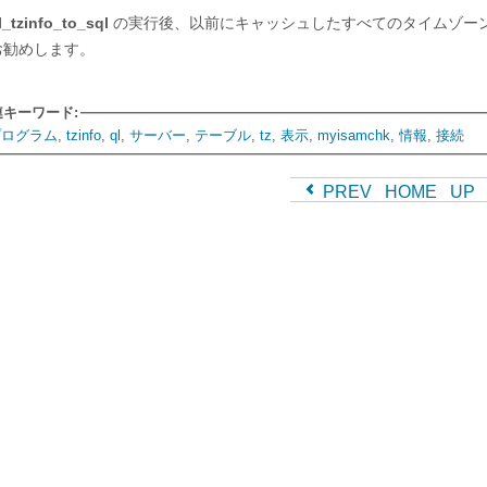
_tzinfo_to_sql
の実行後、以前にキャッシュしたすべてのタイムゾー
お勧めします。
連キーワード:
プログラム
,
tzinfo
,
ql
,
サーバー
,
テーブル
,
tz
,
表示
,
myisamchk
,
情報
,
接続
PREV
HOME
UP