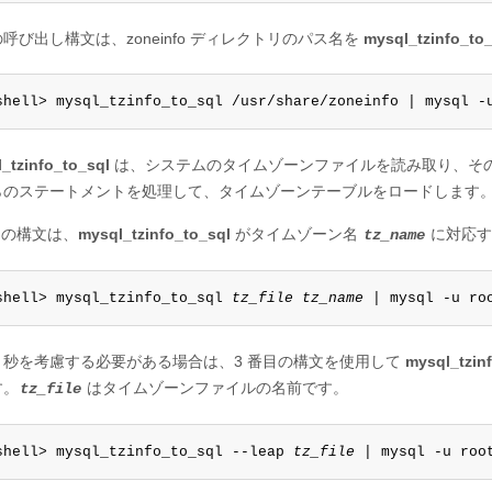
呼び出し構文は、zoneinfo ディレクトリのパス名を
mysql_tzinfo_to
shell> mysql_tzinfo_to_sql /usr/share/zoneinfo | mysql -
_tzinfo_to_sql
は、システムのタイムゾーンファイルを読み取り、そのフ
らのステートメントを処理して、タイムゾーンテーブルをロードします
目の構文は、
mysql_tzinfo_to_sql
がタイムゾーン名
に対応す
tz_name
shell> mysql_tzinfo_to_sql 
tz_file
tz_name
 | mysql -u ro
う秒を考慮する必要がある場合は、3 番目の構文を使用して
mysql_tzin
す。
はタイムゾーンファイルの名前です。
tz_file
shell> mysql_tzinfo_to_sql --leap 
tz_file
 | mysql -u roo