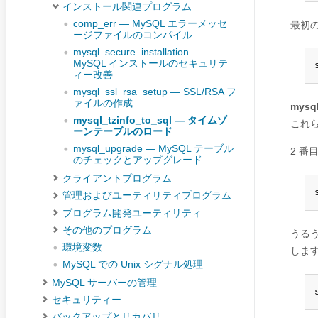
インストール関連プログラム
comp_err — MySQL エラーメッセ
最初の
ージファイルのコンパイル
mysql_secure_installation —
MySQL インストールのセキュリテ
ィー改善
mysql_ssl_rsa_setup — SSL/RSA フ
ァイルの作成
mysql
mysql_tzinfo_to_sql — タイムゾ
これ
ーンテーブルのロード
mysql_upgrade — MySQL テーブル
2 番
のチェックとアップグレード
クライアントプログラム
管理およびユーティリティプログラム
プログラム開発ユーティリティ
その他のプログラム
うる
環境変数
しま
MySQL での Unix シグナル処理
MySQL サーバーの管理
セキュリティー
バックアップとリカバリ