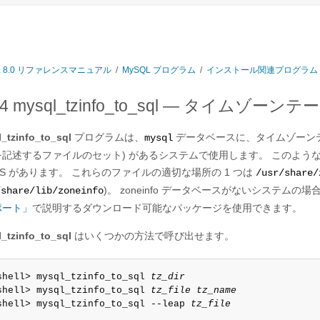
L 8.0 リファレンスマニュアル
/
MySQL プログラム
/
インストール関連プログラム
4.4 mysql_tzinfo_to_sql — タイムゾ
_tzinfo_to_sql
プログラムは、
データベースに、タイムゾーン
mysql
記述するファイルのセット) があるシステムで使用します。 このようなシステム
OS があります。 これらのファイルの適切な場所の 1 つは
/usr/share/
)。 zoneinfo データベースがないシステムの場
/share/lib/zoneinfo
ポート」
で説明するダウンロード可能なパッケージを使用できます。
_tzinfo_to_sql
はいくつかの方法で呼び出せます。
shell> mysql_tzinfo_to_sql 
tz_dir
shell> mysql_tzinfo_to_sql 
tz_file tz_name
shell> mysql_tzinfo_to_sql --leap 
tz_file