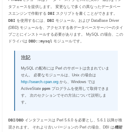
タフェースを提供します。 変更なしで多くの異なったデータベー
スエンジンで作動する
スクリプトを書くことができます。
DBI
を使用するには、
モジュール、および DataBase Driver
DBI
DBI
(DBD) モジュールを、アクセスする各データベースサーバーのタイ
プごとにインストールする必要があります。 MySQL の場合、この
ドライバは
モジュールです。
DBD::mysql
注記
MySQL の配布には Perl のサポートは含まれていま
せん。 必要なモジュールは、Unix の場合は
http://search.cpan.org
から、Windows では
ActiveState
ppm
プログラムを使用して取得できま
す。 次のセクションでその方法について説明しま
す。
/
インタフェースは Perl 5.6.0 を必要とし、5.6.1 以降が推
DBI
DBD
奨されます。 それより古いバージョンの Perl の場合、DBI は
機能