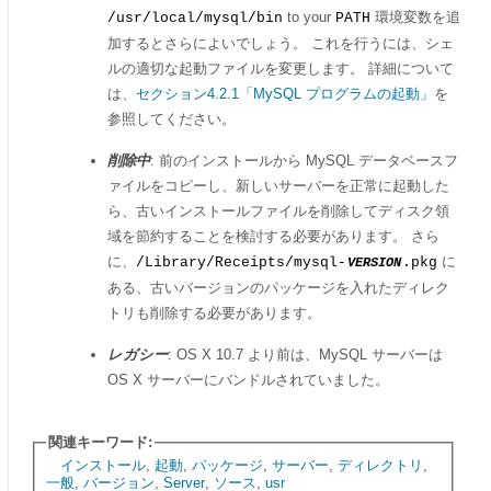
to your
環境変数を追
/usr/local/mysql/bin
PATH
加するとさらによいでしょう。 これを行うには、シェ
ルの適切な起動ファイルを変更します。 詳細について
は、
セクション4.2.1「MySQL プログラムの起動」
を
参照してください。
削除中
: 前のインストールから MySQL データベースフ
ァイルをコピーし、新しいサーバーを正常に起動した
ら、古いインストールファイルを削除してディスク領
域を節約することを検討する必要があります。 さら
に、
に
/Library/Receipts/mysql-
.pkg
VERSION
ある、古いバージョンのパッケージを入れたディレク
トリも削除する必要があります。
レガシー
: OS X 10.7 より前は、MySQL サーバーは
OS X サーバーにバンドルされていました。
関連キーワード:
インストール
,
起動
,
パッケージ
,
サーバー
,
ディレクトリ
,
一般
,
バージョン
,
Server
,
ソース
,
usr