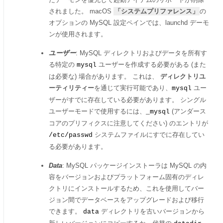
されました。 macOS
「システムプリファレンス」
の
オプションの MySQL 設定ペインでは、launchd デーモ
ンが使用されます。
ユーザー
: MySQL ディレクトリおよびデータを所有す
る特定の
ユーザーを作成する必要がある (また
mysql
は必要な) 場合があります。 これは、
ディレクトリユ
ーティリティー
を通じて実行可能であり、
ユー
mysql
ザーがすでに存在している必要があります。 シングル
ユーザーモードで使用するには、
(アンダース
_mysql
コアのプリフィクスに注意してください) のエントリが
システムファイルにすでに存在してい
/etc/passwd
る必要があります。
Data
: MySQL パッケージインストーラは MySQL の内
容をバージョンおよびプラットフォーム固有のディレ
クトリにインストールするため、これを使用してバー
ジョン間でデータベースをアップグレードおよび移行
できます。
ディレクトリを古いバージョンから
data