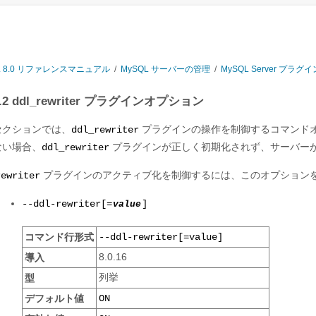
L 8.0 リファレンスマニュアル
/
MySQL サーバーの管理
/
MySQL Server プラグイ
.5.2 ddl_rewriter プラグインオプション
セクションでは、
プラグインの操作を制御するコマンドオ
ddl_rewriter
ない場合、
プラグインが正しく初期化されず、サーバー
ddl_rewriter
プラグインのアクティブ化を制御するには、このオプションを
rewriter
--ddl-rewriter[=
value
]
コマンド行形式
--ddl-rewriter[=value]
導入
8.0.16
型
列挙
デフォルト値
ON