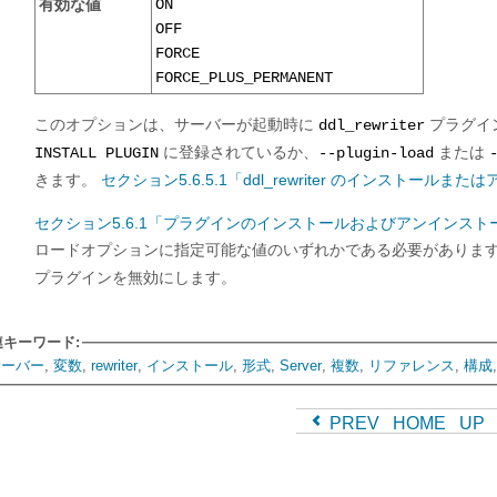
有効な値
ON
OFF
FORCE
FORCE_PLUS_PERMANENT
このオプションは、サーバーが起動時に
プラグイ
ddl_rewriter
に登録されているか、
または
INSTALL PLUGIN
--plugin-load
きます。
セクション5.6.5.1「ddl_rewriter のインストール
セクション5.6.1「プラグインのインストールおよびアンインスト
ロードオプションに指定可能な値のいずれかである必要があります
プラグインを無効にします。
連キーワード:
サーバー
,
変数
,
rewriter
,
インストール
,
形式
,
Server
,
複数
,
リファレンス
,
構成
PREV
HOME
UP