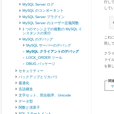
行し
MySQL Server ログ
してい
MySQL のコンポーネント
MySQL Server プラグイン
MySQL Server のユーザー定義関数
1 つのマシン上での複数の MySQL イ
ンスタンスの実行
これ
MySQL のデバッグ
照し
MySQL サーバーのデバッグ
MySQL クライアントのデバッグ
クラ
LOCK_ORDER ツール
ァイ
DBUG パッケージ
を新し
セキュリティー
バックアップとリカバリ
関
最適化
言語構造
文字セット、照合順序、Unicode
データ型
関数と演算子
SQL ステートメント