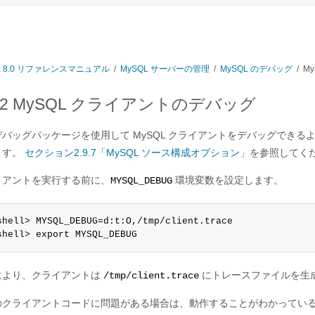
L 8.0 リファレンスマニュアル
/
MySQL サーバーの管理
/
MySQL のデバッグ
/
M
9.2 MySQL クライアントのデバッグ
デバッグパッケージを使用して MySQL クライアントをデバッグできる
ます。
セクション2.9.7「MySQL ソース構成オプション」
を参照してく
イアントを実行する前に、
環境変数を設定します。
MYSQL_DEBUG
shell> MYSQL_DEBUG=d:t:O,/tmp/client.trace

shell> export MYSQL_DEBUG
により、クライアントは
にトレースファイルを生
/tmp/client.trace
のクライアントコードに問題がある場合は、動作することがわかってい