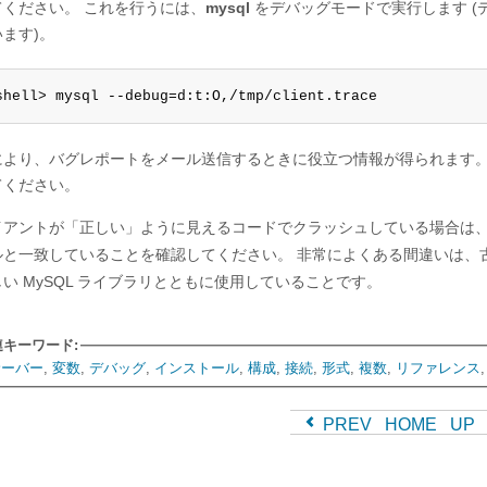
てください。 これを行うには、
mysql
をデバッグモードで実行します (デ
ます)。
shell> mysql --debug=d:t:O,/tmp/client.trace
により、バグレポートをメール送信するときに役立つ情報が得られます
てください。
イアントが「正しい」ように見えるコードでクラッシュしている場合は
ルと一致していることを確認してください。 非常によくある間違いは、古い
い MySQL ライブラリとともに使用していることです。
連キーワード:
サーバー
,
変数
,
デバッグ
,
インストール
,
構成
,
接続
,
形式
,
複数
,
リファレンス
PREV
HOME
UP