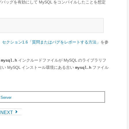
バッグを有効にして MySQL をコンパイルしたことを想定
。
セクション1.6「質問またはバグをレポートする方法」
を参
、
インクルードファイルが MySQL のライブラリフ
mysql.h
 MySQL インストール環境にある古い
ファイル
mysql.h
,
Server
NEXT