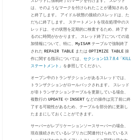
スレッドに強制終了のマークを付けます。 スレッド
は、そのようなマークを付けられたことが通知される
と終了します。 アイドル状態の接続のスレッドは、た
だちに終了します。 ステートメントを現在処理中のス
レッドは、その状態を定期的に検査するため、終了す
るのに時間がかかります。 スレッド終了についての追
加情報について、特に、
テーブルで強制終了
MyISAM
された
または
操
REPAIR TABLE
OPTIMIZE TABLE
作に関する指示については、
セクション13.7.8.4「KILL
ステートメント」
を参照してください。
オープン中のトランザクションがあるスレッドでは、
トランザクションがロールバックされます。 スレッド
が非トランザクションテーブルを更新している場合、
複数行の
や
などの操作は完了前に終
UPDATE
INSERT
了する可能性があるため、テーブルを部分的に更新し
たままにしておくことができます。
サーバーがレプリケーションソースサーバーの場合、
現在接続されているレプリカに関連付けられているス