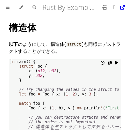
Rust By Example 日本語版
構造体
以下のようにして、構造体(
)も同様にデストラ
struct
クトすることができる。
fn
main
(
)
{
struct
 Foo 
{
    x
:
(
u32
,
u32
)
,
    y
:
u32
,
}
// Try changing the values in the struct to see
let
 foo 
=
 Foo 
{
 x
:
(
1
,
2
)
,
 y
:
3
}
;
match
 foo 
{
    Foo 
{
 x
:
(
1
,
 b
)
,
 y 
}
=>
 println
!
(
"First of 
// you can destructure structs and rename t
// the order is not important
// 
構
造
体
を
デ
ス
ト
ラ
ク
ト
し
て
変
数
を
リ
ネ
ー
ム