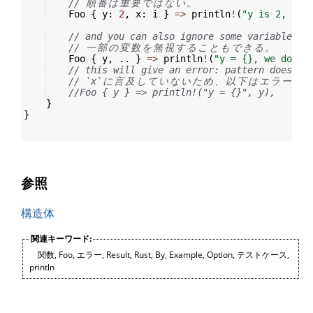
// 
順
番
は
重
要
で
は
な
い
。
    Foo 
{
 y
:
2
,
 x
:
 i 
}
=>
 println
!
(
"y is 2, i =
// and you can also ignore some variables:
// 
一
部
の
変
数
を
無
視
す
る
こ
と
も
で
き
る
。
    Foo 
{
 y
,
..
}
=>
 println
!
(
"y = {}, we don't
// this will give an error: pattern does no
// `x`
に
言
及
し
て
い
な
い
た
め
、
以
下
は
エ
ラ
ー
に
//Foo { y } => println!("y = {}", y),
}
}
参照
構造体
関連キーワード:
関数
,
Foo
,
エラー
,
Result
,
Rust
,
By
,
Example
,
Option
,
テストケース
,
println