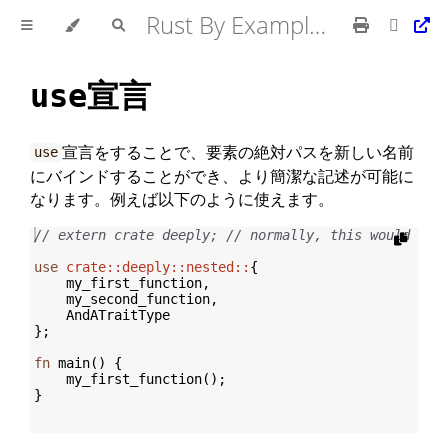
Rust By Example 日本語版
宣言
use
宣言をすることで、要素の絶対パスを新しい名前
use
にバインドすることができ、より簡潔な記述が可能に
なります。例えば以下のように使えます。
// extern crate deeply; // normally, this would exi
use
crate::deeply::nested::
{
    my_first_function
,
    my_second_function
,
    AndATraitType
}
;
fn
main
(
)
{
    my_first_function
(
)
;
}