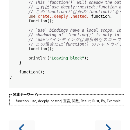
// This `function()` will shadow the outer 
// 
こ
れ
は
`use deeply::nested::function as f
// 
こ
の
`function()`
は
外
の
`function()`
を
シ
ャ
use
crate::deeply::nested::
function
;
    function
(
)
;
// `use` bindings have a local scope. In th
// shadowing of `function()` is only in thi
// `use`
バ
イ
ン
デ
ィ
ン
グ
は
局
所
的
な
ス
コ
ー
プ
を
// 
こ
の
場
合
に
は
`function()`
の
シ
ャ
ド
ウ
イ
ン
グ
    function
(
)
;
    println
!
(
"Leaving block"
)
;
}
    function
(
)
;
}
関連キーワード:
function
,
use
,
deeply
,
nested
,
宣言
,
関数
,
Result
,
Rust
,
By
,
Example