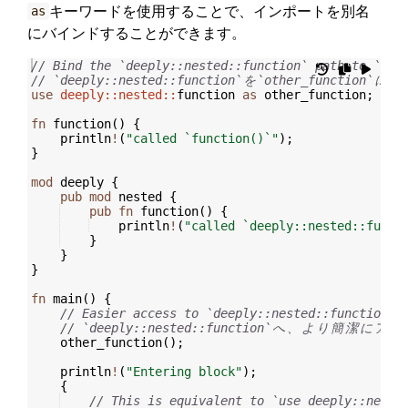
キーワードを使用することで、インポートを別名
as
にバインドすることができます。
// Bind the `deeply::nested::function` path to `oth
// `deeply::nested::function`
を
`other_function`
に
バ
use
deeply::nested::
function 
as
 other_function
;
fn
function
(
)
{
    println
!
(
"called `function()`"
)
;
}
mod
 deeply 
{
pub
mod
 nested 
{
pub
fn
function
(
)
{
    println
!
(
"called `deeply::nested::funct
}
}
}
fn
main
(
)
{
// Easier access to `deeply::nested::function`
// `deeply::nested::function`
へ
、
よ
り
簡
潔
に
ア
ク
    other_function
(
)
;
    println
!
(
"Entering block"
)
;
{
// This is equivalent to `use deeply::neste