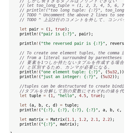
// 
し
か
し
長
す
ぎ
る
タ
プ
ル
は
プ
リ
ン
ト
で
き
な
い
// let too_long_tuple = (1, 2, 3, 4, 5, 6, 7, 8
// println!("too long tuple: {:?}", too_long_tu
// TODO ^ Uncomment the above 2 lines to see th
// TODO ^ 
上
記
2
行
の
コ
メ
ン
ト
を
外
し
て
、
コ
ン
パ
イ
ル
let
 pair 
=
(
1
,
true
)
;
    println
!
(
"pair is {:?}"
,
 pair
)
;
    println
!
(
"the reversed pair is {:?}"
,
 reverse
(
p
// To create one element tuples, the comma is r
// from a literal surrounded by parentheses
// 
要
素
を
1
つ
し
か
持
た
な
い
タ
プ
ル
を
作
成
す
る
場
合
、
// 
と
区
別
す
る
た
め
、
カ
ン
マ
が
必
要
に
な
る
。
    println
!
(
"one element tuple: {:?}"
,
(
5u32
,
))
;
    println
!
(
"just an integer: {:?}"
,
(
5u32
))
;
//tuples can be destructured to create bindings
//
タ
プ
ル
を
分
解
し
て
別
の
変
数
に
そ
れ
ぞ
れ
の
値
を
代
入
let
 tuple 
=
(
1
,
"hello"
,
4.5
,
true
)
;
let
(
a
,
 b
,
 c
,
 d
)
=
 tuple
;
    println
!
(
"{:?}, {:?}, {:?}, {:?}"
,
 a
,
 b
,
 c
,
 d
)
;
let
 matrix 
=
 Matrix
(
1.1
,
1.2
,
2.1
,
2.2
)
;
    println
!
(
"{:?}"
,
 matrix
)
;