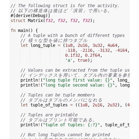
// The following struct is for the activity.
// 
以
下
の
構
造
体
は
後
ほ
ど
「
演
習
」
で
用
い
る
。
#
[
derive
(
Debug
)]
struct
 Matrix
(
f32
,
f32
,
f32
,
f32
)
;
fn
main
(
)
{
// A tuple with a bunch of different types
// 
様
々
な
型
を
値
に
持
つ
タ
プ
ル
let
 long_tuple 
=
(
1u8
,
2u16
,
3u32
,
4u64
,
-
1i8
,
-
2i16
,
-
3i32
,
-
4i64
,
0.1f32
,
0.2f64
,
'a'
,
true
)
;
// Values can be extracted from the tuple using
// 
イ
ン
デ
ッ
ク
ス
を
用
い
て
、
タ
プ
ル
内
の
要
素
を
参
照
で
    println
!
(
"long tuple first value: {}"
,
 long_tup
    println
!
(
"long tuple second value: {}"
,
 long_tu
// Tuples can be tuple members
// 
タ
プ
ル
は
タ
プ
ル
の
メ
ン
バ
に
な
れ
る
let
 tuple_of_tuples 
=
((
1u8
,
2u16
,
2u32
)
,
(
4u64
// Tuples are printable
// 
タ
プ
ル
は
プ
リ
ン
ト
可
能
で
あ
る
。
    println
!
(
"tuple of tuples: {:?}"
,
 tuple_of_tupl
// But long Tuples cannot be printed