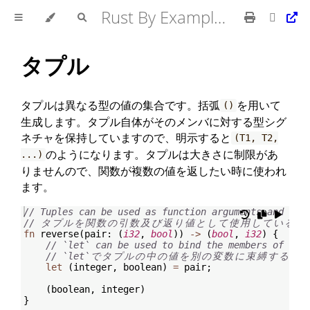
Rust By Example 日本語版
タプル
タプルは異なる型の値の集合です。括弧
を用いて
()
生成します。タプル自体がそのメンバに対する型シグ
ネチャを保持していますので、明示すると
(T1, T2,
のようになります。タプルは大きさに制限があ
...)
りませんので、関数が複数の値を返したい時に使われ
ます。
// Tuples can be used as function arguments and as 
// 
タ
プ
ル
を
関
数
の
引
数
及
び
返
り
値
と
し
て
使
用
し
て
い
る
。
fn
reverse
(
pair
:
(
i32
,
bool
))
->
(
bool
,
i32
)
{
// `let` can be used to bind the members of a t
// `let`
で
タ
プ
ル
の
中
の
値
を
別
の
変
数
に
束
縛
す
る
こ
let
(
integer
,
 boolean
)
=
 pair
;
(
boolean
,
 integer
)
}