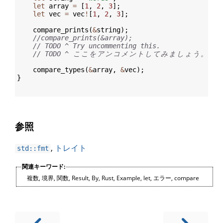
let
 array 
=
[
1
,
2
,
3
]
;
let
 vec 
=
 vec
!
[
1
,
2
,
3
]
;
    compare_prints
(
&
string
)
;
//compare_prints(&array);
// TODO ^ Try uncommenting this.
// TODO ^ 
こ
こ
を
ア
ン
コ
メ
ン
ト
し
て
み
ま
し
ょ
う
。
    compare_types
(
&
array
,
&
vec
)
;
}
参照
,
トレイト
std::fmt
関連キーワード:
複数
,
境界
,
関数
,
Result
,
By
,
Rust
,
Example
,
let
,
エラー
,
compare