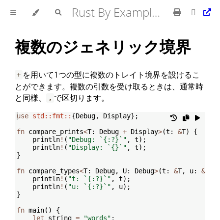
Rust By Example 日本語版
複数のジェネリック境界
を用いて1つの型に複数のトレイト境界を設けるこ
+
とができます。複数の引数を受け取るときは、通常時
と同様、
で区切ります。
,
use
std::fmt::
{
Debug
,
 Display
}
;
fn
compare_prints
<
T
:
 Debug 
+
 Display
>
(
t
:
&
T
)
{
    println
!
(
"Debug: `{:?}`"
,
 t
)
;
    println
!
(
"Display: `{}`"
,
 t
)
;
}
fn
compare_types
<
T
:
 Debug
,
 U
:
 Debug
>
(
t
:
&
T
,
 u
:
&
U
)
    println
!
(
"t: `{:?}`"
,
 t
)
;
    println
!
(
"u: `{:?}`"
,
 u
)
;
}
fn
main
(
)
{
let
 string 
=
"words"
;