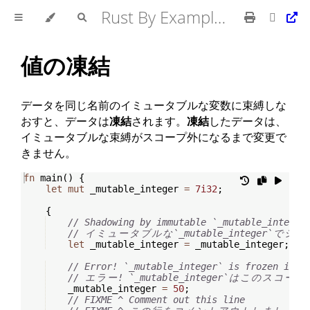
Rust By Example 日本語版
値の凍結
データを同じ名前のイミュータブルな変数に束縛しな
おすと、データは
凍結
されます。
凍結
したデータは、
イミュータブルな束縛がスコープ外になるまで変更で
きません。
fn
main
(
)
{
let
mut
 _mutable_integer 
=
7i32
;
{
// Shadowing by immutable `_mutable_integer
// 
イ
ミ
ュ
ー
タ
ブ
ル
な
`_mutable_integer`
で
シ
ャ
let
 _mutable_integer 
=
 _mutable_integer
;
// Error! `_mutable_integer` is frozen in t
// 
エ
ラ
ー
! `_mutable_integer`
は
こ
の
ス
コ
ー
プ
    _mutable_integer 
=
50
;
// FIXME ^ Comment out this line