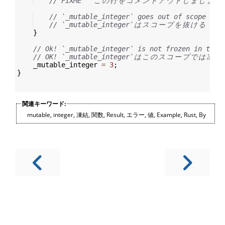
// FIXME ^ 
こ
の
行
を
コ
メ
ン
ト
ア
ウ
ト
し
ま
し
ょ
う
// `_mutable_integer` goes out of scope
// `_mutable_integer`
は
ス
コ
ー
プ
を
抜
け
る
}
// Ok! `_mutable_integer` is not frozen in this
// OK! `_mutable_integer`
は
こ
の
ス
コ
ー
プ
で
は
凍
結
    _mutable_integer 
=
3
;
}
関連キーワード:
mutable
,
integer
,
凍結
,
関数
,
Result
,
エラー
,
値
,
Example
,
Rust
,
By