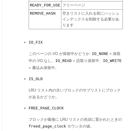
READY_FOR_USE
フリーページ
REMOVE_HASH
空きリストに入れる前にハッシュ
インデックスを削除する必要があ
ります
IO_FIX
このページの I/O が保留中かどうか:
= 保留
IO_NONE
中の I/O,なし、
= 読取り保留中、
IO_READ
IO_WRITE
= 書込み保留中。
IS_OLD
LRU リスト内の古いブロックのサブリストにブロック
があるかどうか。
FREE_PAGE_CLOCK
ブロックが最後に LRU リストの先頭に置かれたときの
カウンタの値。
freed_page_clock