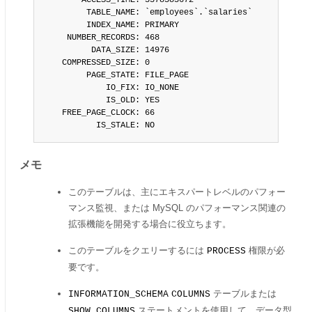
        ACCESS_TIME: 3378385672

         TABLE_NAME: `employees`.`salaries`

         INDEX_NAME: PRIMARY

     NUMBER_RECORDS: 468

          DATA_SIZE: 14976

    COMPRESSED_SIZE: 0

         PAGE_STATE: FILE_PAGE

             IO_FIX: IO_NONE

             IS_OLD: YES

    FREE_PAGE_CLOCK: 66

           IS_STALE: NO
メモ
このテーブルは、主にエキスパートレベルのパフォー
マンス監視、または MySQL のパフォーマンス関連の
拡張機能を開発する場合に役立ちます。
このテーブルをクエリーするには
権限が必
PROCESS
要です。
テーブルまたは
INFORMATION_SCHEMA
COLUMNS
ステートメントを使用して、データ型
SHOW COLUMNS