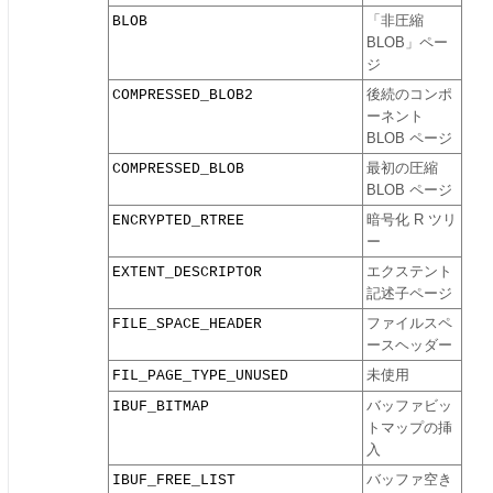
BLOB
「非圧縮
BLOB」ペー
ジ
COMPRESSED_BLOB2
後続のコンポ
ーネント
BLOB ページ
COMPRESSED_BLOB
最初の圧縮
BLOB ページ
ENCRYPTED_RTREE
暗号化 R ツリ
ー
EXTENT_DESCRIPTOR
エクステント
記述子ページ
FILE_SPACE_HEADER
ファイルスペ
ースヘッダー
FIL_PAGE_TYPE_UNUSED
未使用
IBUF_BITMAP
バッファビッ
トマップの挿
入
IBUF_FREE_LIST
バッファ空き