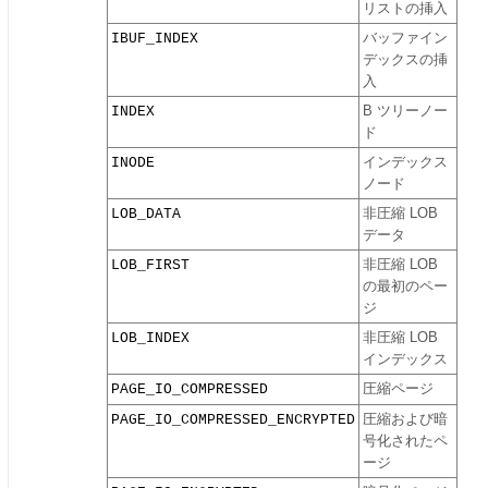
リストの挿入
IBUF_INDEX
バッファイン
デックスの挿
入
INDEX
B ツリーノー
ド
INODE
インデックス
ノード
LOB_DATA
非圧縮 LOB
データ
LOB_FIRST
非圧縮 LOB
の最初のペー
ジ
LOB_INDEX
非圧縮 LOB
インデックス
PAGE_IO_COMPRESSED
圧縮ページ
PAGE_IO_COMPRESSED_ENCRYPTED
圧縮および暗
号化されたペ
ージ