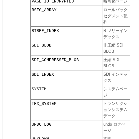
PAGE_IO_ENCRYPTED
暗号化ページ
RSEG_ARRAY
ロールバック
セグメント配
列
RTREE_INDEX
R ツリーイン
デックス
SDI_BLOB
非圧縮 SDI
BLOB
SDI_COMPRESSED_BLOB
圧縮 SDI
BLOB
SDI_INDEX
SDI インデッ
クス
SYSTEM
システムペー
ジ
TRX_SYSTEM
トランザクシ
ョンシステム
データ
UNDO_LOG
undo ログペ
ージ