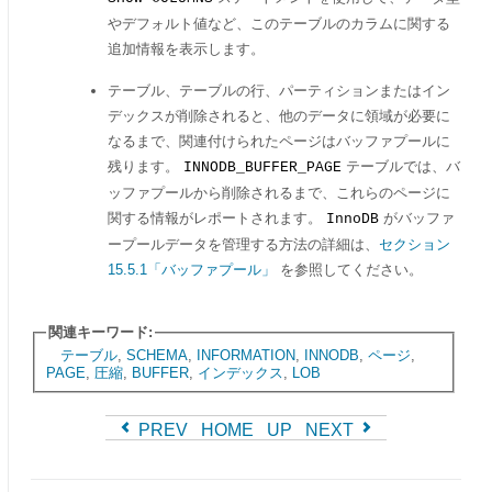
やデフォルト値など、このテーブルのカラムに関する
追加情報を表示します。
テーブル、テーブルの行、パーティションまたはイン
デックスが削除されると、他のデータに領域が必要に
なるまで、関連付けられたページはバッファプールに
残ります。
テーブルでは、バ
INNODB_BUFFER_PAGE
ッファプールから削除されるまで、これらのページに
関する情報がレポートされます。
がバッファ
InnoDB
ープールデータを管理する方法の詳細は、
セクション
15.5.1「バッファプール」
を参照してください。
関連キーワード:
テーブル
,
SCHEMA
,
INFORMATION
,
INNODB
,
ページ
,
PAGE
,
圧縮
,
BUFFER
,
インデックス
,
LOB
PREV
HOME
UP
NEXT