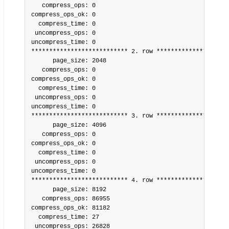
   compress_ops: 0

compress_ops_ok: 0

  compress_time: 0

 uncompress_ops: 0

uncompress_time: 0

*************************** 2. row *********************
      page_size: 2048

   compress_ops: 0

compress_ops_ok: 0

  compress_time: 0

 uncompress_ops: 0

uncompress_time: 0

*************************** 3. row *********************
      page_size: 4096

   compress_ops: 0

compress_ops_ok: 0

  compress_time: 0

 uncompress_ops: 0

uncompress_time: 0

*************************** 4. row *********************
      page_size: 8192

   compress_ops: 86955

compress_ops_ok: 81182

  compress_time: 27

 uncompress_ops: 26828
