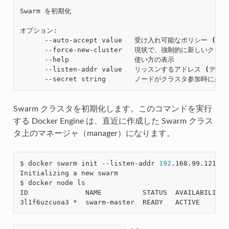
Swarm を初期化

オプション:

      --auto-accept value   受け入れ可能なポリシー 
(
デフ
      --force-new-cluster   現状で、強制的に新しいクラ
      --help                使い方の表示

      --listen-addr value   リッスンするアドレス 
(
デフォ
Swarm クラスタを初期化します。このコマンドを実行
する Docker Engine は、直近に作成した Swarm クラス
タ上のマネージャ（manager）になります。
$ docker swarm init --listen-addr 
192
.168.99.121:237
Initializing a new swarm

$ docker node ls

ID              NAME          STATUS  AVAILABILITY/