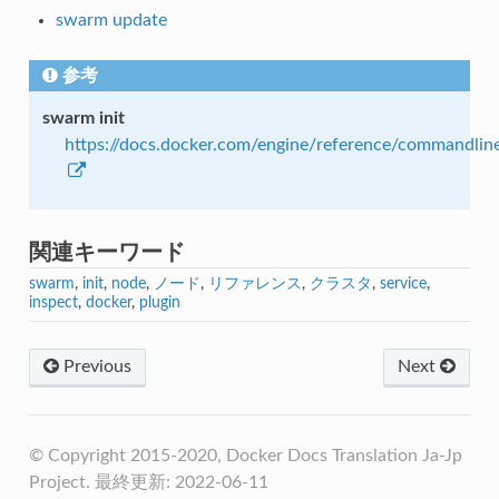
swarm update
参考
swarm init
https://docs.docker.com/engine/reference/commandlin
関連キーワード
swarm
,
init
,
node
,
ノード
,
リファレンス
,
クラスタ
,
service
,
inspect
,
docker
,
plugin
Previous
Next
© Copyright 2015-2020, Docker Docs Translation Ja-Jp
Project. 最終更新: 2022-06-11