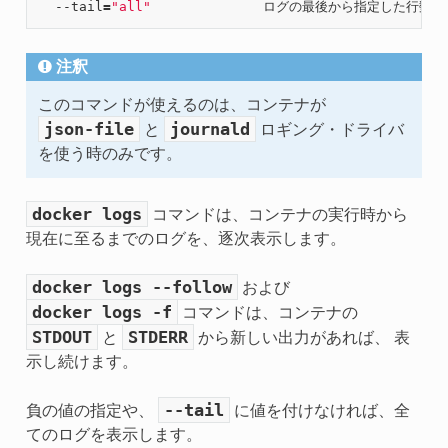
  --tail
=
"all"
注釈
このコマンドが使えるのは、コンテナが
json-file
journald
と
ロギング・ドライバ
を使う時のみです。
docker
logs
コマンドは、コンテナの実行時から
現在に至るまでのログを、逐次表示します。
docker
logs
--follow
および
docker
logs
-f
コマンドは、コンテナの
STDOUT
STDERR
と
から新しい出力があれば、 表
示し続けます。
--tail
負の値の指定や、
に値を付けなければ、全
てのログを表示します。