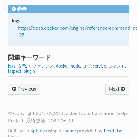
参考
logs
https://docs.docker.com/engine/reference/commandline
関連キーワード
logs
,
表示
,
リファレンス
,
docker
,
node
,
ログ
,
service
,
コマンド
,
inspect
,
plugin
Previous
Next
© Copyright 2015-2020, Docker Docs Translation Ja-Jp
Project. 最終更新: 2022-06-11
Built with
Sphinx
using a
theme
provided by
Read the
Docs
.