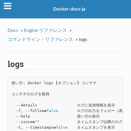
Docker-docs-ja
Docs
»
Engine リファレンス
»
コマンドライン・リファレンス
»
logs
logs
使い方: docker logs 
[
オプション
]
 コンテナ

コンテナのログを取得

  --details                 ログに追加情報を表示

  -f, --follow
=
false
        ログの出力をフォロー（表示し
  --help                    使い方の表示

  --since
=
""
                タイムスタンプ以降のログを表示
  -t, --timestamps
=
false
    タイムスタンプを表示
