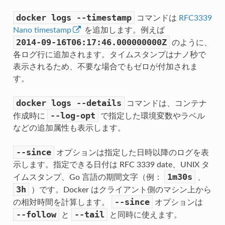
docker
logs
--timestamp
コマンドは
RFC3339
Nano timestamp
を追加します。例えば
2014-09-16T06:17:46.000000000Z
のように、
各ログ行に追加されます。タイムスタンプはナノ秒で
表示されるため、不要な場合でもゼロが付加されま
す。
docker
logs
--details
コマンドは、コンテナ
--log-opt
作成時に
で指定した環境変数やラベル
などの追加属性も表示します。
--since
オプションは指定した日時以降のログを表
示します。指定できる日付は RFC 3339 date、UNIX タ
1m30s
イムスタンプ、Go 言語の期間文字（例：
、
3h
）です。Docker はクライアント側のマシン上から
--since
の相対時間を計算します。
オプションは
--follow
--tail
と
と同時に使えます。