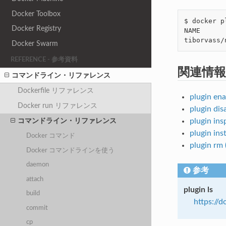
Docker Toolbox
$ docker p
Docker Registry
NAME      
tiborvass/
Docker Swarm
REFERENCE - 参考資料
関連情報
コマンドライン・リファレンス
Dockerfile リファレンス
plugin e
Docker run リファレンス
plugin di
plugin in
コマンドライン・リファレンス
plugin in
Docker コマンド
plugin r
Docker コマンドラインを使う
daemon
参考
attach
plugin ls
build
https://
commit
cp