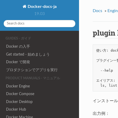
Docker-docs-ja
Docs
»
Eng
19.03
plugin
GUIDES - ガイド
Docker の入手
使い方: docke
Get started - 始めましょう
プラグイン一覧
Docker で開発
プロダクションでアプリを実行
  --help 
PRODUCT MANUALS - マニュアル
エイリアス:

Docker Engine
Docker Compose
インストー
Docker Desktop
Docker Hub
出力例：
Docker Machine