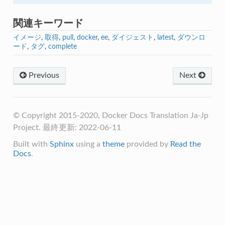
関連キーワード
イメージ
,
取得
,
pull
,
docker
,
ee
,
ダイジェスト
,
latest
,
ダウンロ
ード
,
タグ
,
complete
Previous
Next
© Copyright 2015-2020, Docker Docs Translation Ja-Jp
Project. 最終更新: 2022-06-11
Built with
Sphinx
using a
theme
provided by
Read the
Docs
.