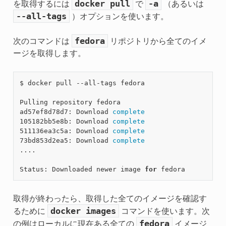
docker
pull
-a
を取得するには
で
（あるいは
--all-tags
）オプションを使います。
fedora
次のコマンドは
リポジトリから全てのイメ
ージを取得します。
$ docker pull --all-tags fedora

Pulling repository fedora

ad57ef8d78d7: Download 
complete
105182bb5e8b: Download 
complete
511136ea3c5a: Download 
complete
73bd853d2ea5: Download 
complete
....

Status: Downloaded newer image 
for
取得が終わったら、取得した全てのイメージを確認す
docker
images
るために
コマンドを使います。次
fedora
の例はローカルに現在ある全ての
イメージ