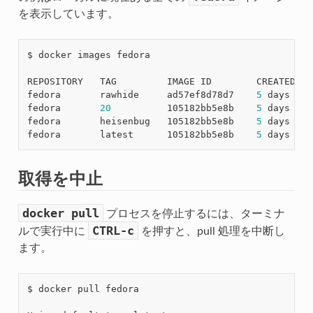
を表示しています。
$ docker images fedora

REPOSITORY   TAG         IMAGE ID        CREATED    
fedora       rawhide     ad57ef8d78d7    
5
 days ago
fedora       
20
          105182bb5e8b    
5
 days ago
fedora       heisenbug   105182bb5e8b    
5
 days ago
fedora       latest      105182bb5e8b    
5
 days ago
取得を中止
docker
pull
プロセスを停止するには、ターミナ
CTRL-c
ルで実行中に
を押すと、pull 処理を中断し
ます。
$ docker pull fedora
