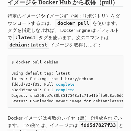
イメージを Docker Hub から取得（pull）
特定のイメージやイメージ群（例：リポジトリ）をダ
docker
pull
ウンロードするには、
を使います。
タグを指定しなければ、 Docker Engine はデフォルト
:latest
で
タグを使います。次のコマンドは
debian:latest
イメージを取得します：
$ docker pull debian

Using default tag: latest

latest: Pulling from library/debian

fdd5d7827f33: Pull 
complete
a3ed95caeb02: Pull 
complete
Digest: sha256:e7d38b3517548a1c71e41bffe9c8ae6d6d29
Status: Downloaded newer image 
for
Docker イメージは複数のレイヤ（層）で構成されてい
fdd5d7827f33
ます。上の例では、イメージには
と