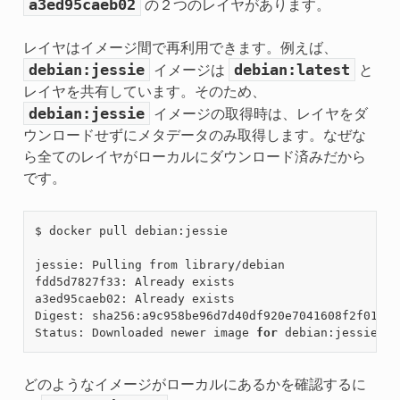
a3ed95caeb02
の２つのレイヤがあります。
レイヤはイメージ間で再利用できます。例えば、
debian:jessie
debian:latest
イメージは
と
レイヤを共有しています。そのため、
debian:jessie
イメージの取得時は、レイヤをダ
ウンロードせずにメタデータのみ取得します。なぜな
ら全てのレイヤがローカルにダウンロード済みだから
です。
$ docker pull debian:jessie

jessie: Pulling from library/debian

fdd5d7827f33: Already exists

a3ed95caeb02: Already exists

Digest: sha256:a9c958be96d7d40df920e7041608f2f017af
Status: Downloaded newer image 
for
どのようなイメージがローカルにあるかを確認するに