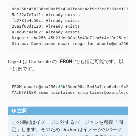
sha256:45b23dee08af5e43a7fea6c4cf9c25ccf269ee113168
5a132a7e7af1: Already exists

fd2731e4c50c: Already exists

28a2f68d1120: Already exists

a3ed95caeb02: Already exists

Digest: sha256:45b23dee08af5e43a7fea6c4cf9c25ccf269
Status: Downloaded newer image 
for
FROM
Digest は Dockerfile の
でも指定可能です。以
下は例です。
FROM
ubuntu
@sha256
:
45
b23dee08af5e43a7fea6c4cf9c25cc
MAINTAINER
some
maintainer
<
maintainer
@example
.
com
>
注釈
この機能はイメージに対するバージョンを都度「固
定」します。そのため Docker はイメージのバージ