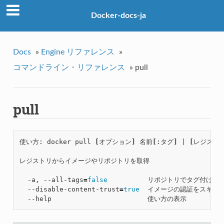
Docker-docs-ja
Docs
»
Engine リファレンス
»
コマンドライン・リファレンス
»
pull
pull
使い方: docker pull 
[
オプション
]
 名前
[
:タグ
]
|
[
レジスト
レジストリからイメージやリポジトリを取得

  -a, --all-tags
=
false
          リポジトリでタグ付け
  --disable-content-trust
=
true
  イメージの認証をスキップ