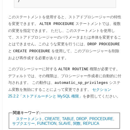
}
このステートメントを使用すると、ストアドプロシージャーの特性
を変更できます。
ステートメントでは、複数
ALTER PROCEDURE
の変更を指定できます。 ただし、このステートメントを使用し
て、ストアドプロシージャーのパラメータまたは本体を変更するこ
とはできません。このような変更を行うには、
DROP PROCEDURE
と
を使用して、このプロシージャーを削除
CREATE PROCEDURE
および再作成する必要があります。
このプロシージャーに対する
権限が必要です。
ALTER ROUTINE
デフォルトでは、その権限は、プロシージャー作成者に自動的に付
与されます。 この動作は、
システ
automatic_sp_privileges
ム変数を無効にすることによって変更できます。
セクション
25.2.2「ストアドルーチンと MySQL 権限」
を参照してください。
関連キーワード:
ステートメント
,
CREATE
,
TABLE
,
DROP
,
PROCEDURE
,
サブクエリー
,
FUNCTION
,
SLAVE
,
関数
,
REPLICA