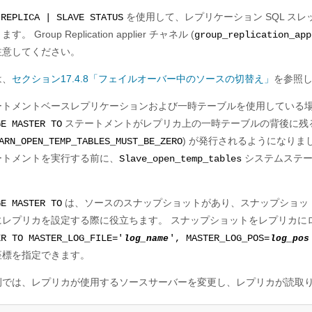
を使用して、レプリケーション SQL スレ
 REPLICA | SLAVE STATUS
す。 Group Replication applier チャネル (
group_replication_app
注意してください。
は、
セクション17.4.8「フェイルオーバー中のソースの切替え」
を参照
ートメントベースレプリケーションおよび一時テーブルを使用している
ステートメントがレプリカ上の一時テーブルの背後に残
GE MASTER TO
) が発行されるようになりま
ARN_OPEN_TEMP_TABLES_MUST_BE_ZERO
ートメントを実行する前に、
システムステー
Slave_open_temp_tables
は、ソースのスナップショットがあり、スナップショッ
GE MASTER TO
にレプリカを設定する際に役立ちます。 スナップショットをレプリカに
ER TO MASTER_LOG_FILE='
log_name
', MASTER_LOG_POS=
log_pos
座標を指定できます。
例では、レプリカが使用するソースサーバーを変更し、レプリカが読取り