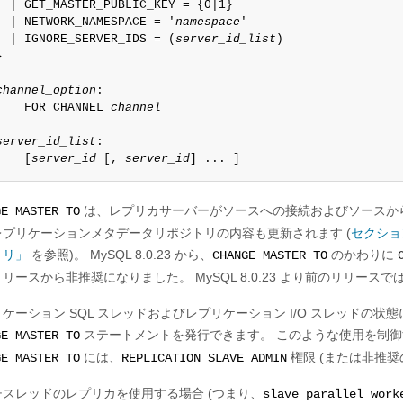
  | GET_MASTER_PUBLIC_KEY = {0|1}

  | NETWORK_NAMESPACE = '
namespace
'

  | IGNORE_SERVER_IDS = (
server_id_list
)



channel_option
:

    FOR CHANNEL 
channel
server_id_list
:

    [
server_id
 [, 
server_id
] ... ]
は、レプリカサーバーがソースへの接続およびソースか
GE MASTER TO
レプリケーションメタデータリポジトリの内容も更新されます (
セクショ
トリ」
を参照)。 MySQL 8.0.23 から、
のかわりに
CHANGE MASTER TO
リースから非推奨になりました。 MySQL 8.0.23 より前のリリースで
ケーション SQL スレッドおよびレプリケーション I/O スレッド
ステートメントを発行できます。 このような使用を制
GE MASTER TO
には、
権限 (または非推
GE MASTER TO
REPLICATION_SLAVE_ADMIN
チスレッドのレプリカを使用する場合 (つまり、
slave_parallel_work