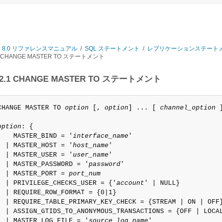
L 8.0 リファレンスマニュアル
/
SQL ステートメント
/
レプリケーションステート
CHANGE MASTER TO ステートメント
4.2.1 CHANGE MASTER TO ステートメント
CHANGE MASTER TO 
option
 [, 
option
] ... [ 
channel_option
 ]
option
: {

    MASTER_BIND = '
interface_name
'

  | MASTER_HOST = '
host_name
'

  | MASTER_USER = '
user_name
'

  | MASTER_PASSWORD = '
password
'

  | MASTER_PORT = 
port_num
  | PRIVILEGE_CHECKS_USER = {'
account
' | NULL}

  | REQUIRE_ROW_FORMAT = {0|1}

  | REQUIRE_TABLE_PRIMARY_KEY_CHECK = {STREAM | ON | OFF}
  | ASSIGN_GTIDS_TO_ANONYMOUS_TRANSACTIONS = {OFF | LOCA
  | MASTER_LOG_FILE = '
source_log_name
'
