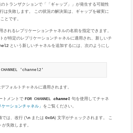
連のトランザクションで
「
「ギャップ」
」
が発生する可能性
行は失敗します。 この状況の解決策は、ギャップを確実に
ことです。
用されるレプリケーションチャネルの名前を指定できます。
トが特定のレプリケーションチャネルに適用され、新しいチ
という新しいチャネルを追加するには、次のようにし
nel2
 CHANNEL 'channel2'
はデフォルトチャネルに適用されます。
ートメントで
句を使用してチャネ
FOR CHANNEL
channel
プリケーションチャネル」
をご覧ください。
では、改行 (
または
) 文字がチェックされます。 こ
\n
0x0A
トが失敗します。