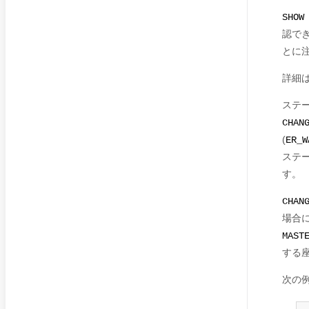
SHOW
認できま
とに
詳細
ステ
CHAN
(
ER_W
ステ
す。
CHAN
場合
MAST
する
次の