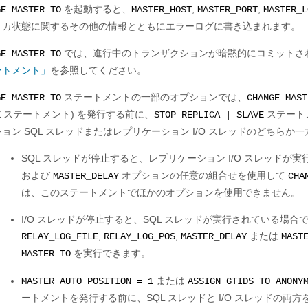
を起動すると、
,
,
GE MASTER TO
MASTER_HOST
MASTER_PORT
MASTER_L
リカ状態に関するその他の情報とともにエラーログに書き込まれます。
では、進行中のトランザクションが暗黙的にコミットさ
GE MASTER TO
ートメント」
を参照してください。
ステートメントの一部のオプションでは、
GE MASTER TO
CHANGE MAST
ステートメント) を発行する前に、
ステート
E
STOP REPLICA | SLAVE
ョン SQL スレッドまたはレプリケーション I/O スレッドのどちらか
SQL スレッドが停止すると、レプリケーション I/O スレッドが
および
オプションの任意の組合せを使用して
MASTER_DELAY
CHA
は、このステートメントでほかのオプションを使用できません。
I/O スレッドが停止すると、SQL スレッドが実行されている場合
,
,
または
RELAY_LOG_FILE
RELAY_LOG_POS
MASTER_DELAY
MAST
を実行できます。
MASTER TO
または
MASTER_AUTO_POSITION = 1
ASSIGN_GTIDS_TO_ANONY
ートメントを発行する前に、SQL スレッドと I/O スレッドの両