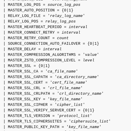
  | MASTER_LOG_POS = 
source_log_pos
  | MASTER_AUTO_POSITION = {0|1}

  | RELAY_LOG_FILE = '
relay_log_name
'

  | RELAY_LOG_POS = 
relay_log_pos
  | MASTER_HEARTBEAT_PERIOD = 
interval
  | MASTER_CONNECT_RETRY = 
interval
  | MASTER_RETRY_COUNT = 
count
  | SOURCE_CONNECTION_AUTO_FAILOVER = {0|1}

  | MASTER_DELAY = 
interval
  | MASTER_COMPRESSION_ALGORITHMS = '
value
'

  | MASTER_ZSTD_COMPRESSION_LEVEL = 
level
  | MASTER_SSL = {0|1}

  | MASTER_SSL_CA = '
ca_file_name
'

  | MASTER_SSL_CAPATH = '
ca_directory_name
'

  | MASTER_SSL_CERT = '
cert_file_name
'

  | MASTER_SSL_CRL = '
crl_file_name
'

  | MASTER_SSL_CRLPATH = '
crl_directory_name
'

  | MASTER_SSL_KEY = '
key_file_name
'

  | MASTER_SSL_CIPHER = '
cipher_list
'

  | MASTER_SSL_VERIFY_SERVER_CERT = {0|1}

  | MASTER_TLS_VERSION = '
protocol_list
'

  | MASTER_TLS_CIPHERSUITES = '
ciphersuite_list
'

  | MASTER_PUBLIC_KEY_PATH = '
key_file_name
'
