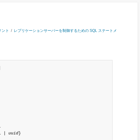
メント
/
レプリケーションサーバーを制御するための SQL ステートメ




L | 
uuid
}
