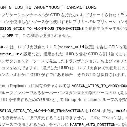
IGN_GTIDS_TO_ANONYMOUS_TRANSACTIONS
レプリケーションチャネルが GTID を持たないレプリケートされたトランザ
ションを使用しないソースから使用するレプリカへのレプリケーションを
を使用するチャネルと使
SSIGN_GTIDS_TO_ANONYMOUS_TRANSACTIONS
トは
で、この機能は使用されません。
OFF
は、レプリカ独自の UUID (
設定) を含む GTID 
OCAL
server_uuid
設定など、指定された UUID を含む GTID を割り当てま
erver_uuid
ランザクションと、ソースで発生したトランザクション、およびマルチ
ションを区別できます。 選択した UUID は、レプリカ自体での使用に
ョンのいずれかに GTID がすでにある場合、その GTID は保持されます
Group Replication に固有のチャネルでは
ASSIGN_GTIDS_TO_ANONYMOU
グループメンバーであるサーバーインスタンス上の別のソースの非同期レ
GTID を作成するための UUID として Group Replication グルー
を
または
SSIGN_GTIDS_TO_ANONYMOUS_TRANSACTIONS
LOCAL
uuid
いる必要があり、後で変更することはできません。 このオプションは、
つソースで使用されるため、チャネルに
を
MASTER_AUTO_POSITION=1