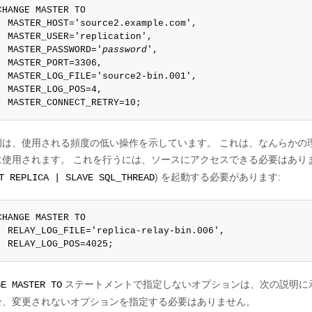
CHANGE MASTER TO

  MASTER_HOST='source2.example.com',

  MASTER_USER='replication',

  MASTER_PASSWORD='
password
',

  MASTER_PORT=3306,

  MASTER_LOG_FILE='source2-bin.001',

  MASTER_LOG_POS=4,

  MASTER_CONNECT_RETRY=10;
例は、使用される頻度の低い操作を示しています。 これは、なんらかの
に使用されます。 これを行うには、ソースにアクセスできる必要はあり
) を起動する必要があります:
T REPLICA | SLAVE SQL_THREAD
CHANGE MASTER TO

  RELAY_LOG_FILE='replica-relay-bin.006',

  RELAY_LOG_POS=4025;
ステートメントで指定しないオプションは、次の説明に
GE MASTER TO
合、変更されないオプションを指定する必要はありません。