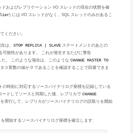
ッドおよびレプリケーション I/O スレッドの現在の状態を確
) には I/O スレッドがなく、SQL スレッドのみがあるこ
lier
してください。
場合は、
ステートメントのあとの
STOP REPLICA | SLAVE
る可能性があります。 これが発生するたびに警告
した。 このような場合は、このような
CHANGE MASTER TO
タス変数の値が 0 であることを確認することで回避できま
トの時刻に対応するソースバイナリログ座標を記録している
ロードしてソースと同期した後、レプリカで
CHANGE
を実行して、レプリカがソースバイナリログの読取りを開始
を開始するソースバイナリログ座標を確立します: