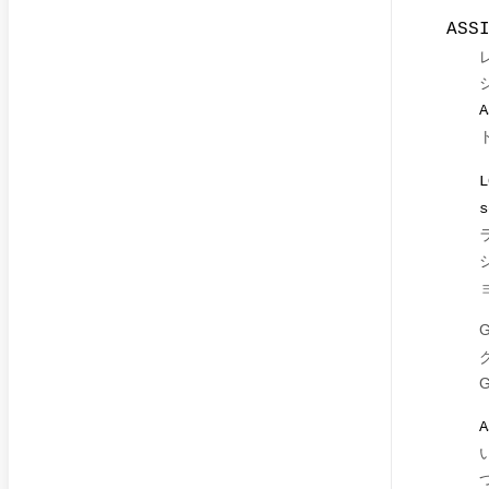
ASS
A
L
s
A