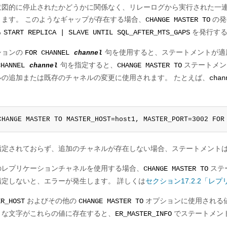
意図的に停止されたかどうかに関係なく、リレーログから実行された一
ります。 このようなギャップが存在する場合、
の発
CHANGE MASTER TO
る
を発行する
START REPLICA | SLAVE UNTIL SQL_AFTER_MTS_GAPS
ションの
句を使用すると、ステートメントが適
FOR CHANNEL
channel
句を指定すると、
ステートメン
CHANNEL
channel
CHANGE MASTER TO
ルの追加または既存のチャネルの変更に使用されます。 たとえば、
chan
CHANGE MASTER TO MASTER_HOST=host1, MASTER_PORT=3002 FOR
指定されておらず、追加のチャネルが存在しない場合、ステートメント
のレプリケーションチャネルを使用する場合、
ステ
CHANGE MASTER TO
指定しないと、エラーが発生します。 詳しくは
セクション17.2.2「レ
およびその他の
オプションに使用される値
ER_HOST
CHANGE MASTER TO
うな文字がこれらの値に存在すると、
でステートメン
ER_MASTER_INFO