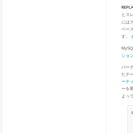
REPL
とス
には
ベー
す。
MySQ
ション1
パー
たテ
ーテ
ーを
よっ