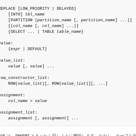
REPLACE [LOW_PRIORITY | DELAYED]

    [INTO] 
tbl_name
    [PARTITION (
partition_name
 [, 
partition_name
] ...)]

    [(
col_name
 [, 
col_name
] ...)]

    {SELECT ... | TABLE 
table_name
}

value
:

    {
expr
 | DEFAULT}

value_list
:

value
 [, 
value
] ...

row_constructor_list
:

    ROW(
value_list
)[, ROW(
value_list
)][, ...]

assignment
:

col_name
 = 
value
assignment_list
:

assignment
 [, 
assignment
] ...
は、
とまったく同じように機能します。ただし、テーブル