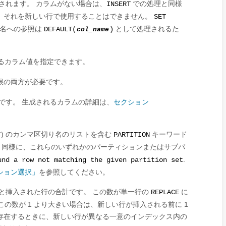
されます。 カラムがない場合は、
での処理と同様
INSERT
、それを新しい行で使用することはできません。
SET
ム名への参照は
として処理されるた
DEFAULT(
col_name
)
るカラム値を指定できます。
限の両方が必要です。
です。 生成されるカラムの詳細は、
セクション
。
) のカンマ区切り名のリストを含む
キーワード
PARTITION
同様に、これらのいずれかのパーティションまたはサブパ
.
und a row not matching the given partition set
ィション選択」
を参照してください。
と挿入された行の合計です。 この数が単一行の
に
REPLACE
この数が 1 より大きい場合は、新しい行が挿入される前に 1
存在するときに、新しい行が異なる一意のインデックス内の