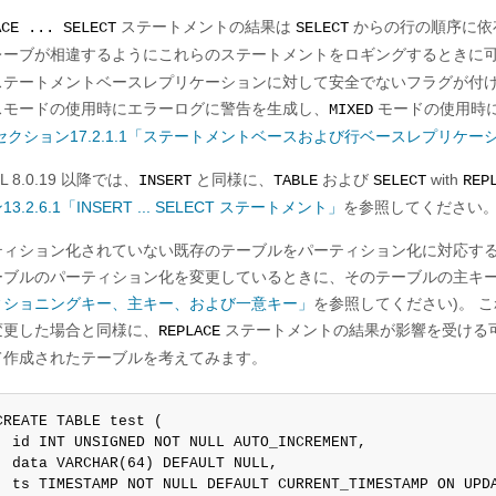
ステートメントの結果は
からの行の順序に依
ACE ... SELECT
SELECT
レーブが相違するようにこれらのステートメントをロギングするときに可
ステートメントベースレプリケーションに対して安全でないフラグが付
スモードの使用時にエラーログに警告を生成し、
モードの使用時
MIXED
セクション17.2.1.1「ステートメントベースおよび行ベースレプリケ
L 8.0.19 以降では、
と同様に、
および
with
INSERT
TABLE
SELECT
REP
3.2.6.1「INSERT ... SELECT ステートメント」
を参照してください
ティション化されていない既存のテーブルをパーティション化に対応す
ーブルのパーティション化を変更しているときに、そのテーブルの主キー
ィショニングキー、主キー、および一意キー」
を参照してください)。 
変更した場合と同様に、
ステートメントの結果が影響を受ける
REPLACE
て作成されたテーブルを考えてみます。
CREATE TABLE test (

  id INT UNSIGNED NOT NULL AUTO_INCREMENT,

  data VARCHAR(64) DEFAULT NULL,

  ts TIMESTAMP NOT NULL DEFAULT CURRENT_TIMESTAMP ON UPDA