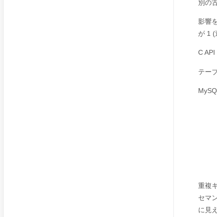
別の
影響
が 1
C A
テー
MySQ
重複
セマ
に見