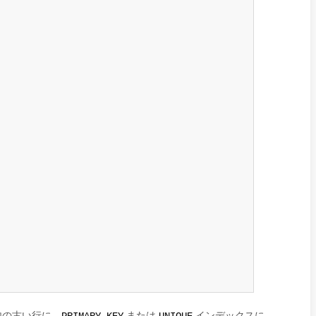
内の古い行に、
または
インデックスに