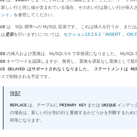
ACE
INSERT
て新しい行と同じ値が含まれている場合、その古い行は新しい行が挿入
メント」
を参照してください。
は、SQL 標準への MySQL 拡張です。 これは挿入を行うか、または
ACE
たは
更新
を行います) については、
セクション13.2.6.2「INSERT ... O
。
の挿入および置換は、MySQL 5.6 で非推奨になりました。 MySQL 8
YED
キーワードを認識しますが、無視し、置換を遅延なし置換として処
YED
LACE DELAYED はサポートされなくなりました。 ステートメントは REP
ースで削除される予定です。
注記
は、テーブルに
または
インデッ
REPLACE
PRIMARY KEY
UNIQUE
の場合は、新しい行が別の行と重複するかどうかを判断するため
同等になります。