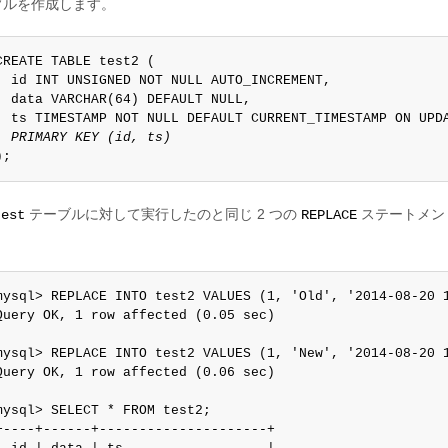
ブルを作成します。
CREATE TABLE test2 (

  id INT UNSIGNED NOT NULL AUTO_INCREMENT,

  data VARCHAR(64) DEFAULT NULL,

  ts TIMESTAMP NOT NULL DEFAULT CURRENT_TIMESTAMP ON UPDA
PRIMARY KEY (id, ts)
);
テーブルに対して実行したのと同じ 2 つの
ステートメン
test
REPLACE
mysql> REPLACE INTO test2 VALUES (1, 'Old', '2014-08-20 1
Query OK, 1 row affected (0.05 sec)

mysql> REPLACE INTO test2 VALUES (1, 'New', '2014-08-20 1
Query OK, 1 row affected (0.06 sec)

mysql> SELECT * FROM test2;

+----+------+---------------------+
