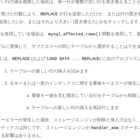
古い行の値を複製した場合は、単一行が複数の古い行を置き換えること
を受けた行数により、
が行を追加しただけか、または行の置き
REPLACE
 (追加した) か、またはそれより大きい (置き換えた) かをチェックします
PI を使用している場合は、
関数を使用して、
mysql_affected_rows()
ブルに置換して、サブクエリーの同じテーブルから選択することはでき
L は、
(および
) に次のアルゴリズ
REPLACE
LOAD DATA ... REPLACE
テーブルへの新しい行の挿入を試みます
主キーまたは一意のインデックスに関する重複キーエラーが発生
重複キー値を含む競合している行をテーブルから削除
テーブルへの新しい行の挿入を再試行します
キーエラーが発生した場合、ストレージエンジンが削除と挿入ではなく
ンティクスは同じです。 ストレージエンジンが
ステータ
Handler_
xxx
える影響はありません。