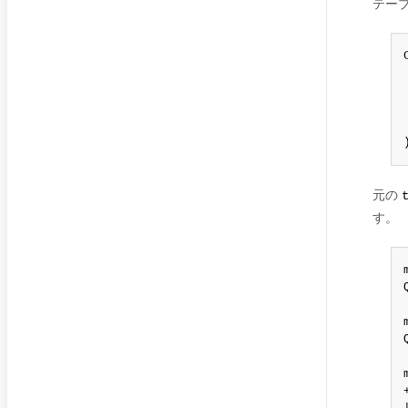
テー
元の
す。