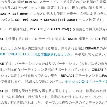
てのカラムの値が
ステートメントで指定されている値から取得
REPLACE
そのカラムはそのデフォルト値に設定されます。 現在の行の値を参照し
などの代入を使用した場合、右側にあるカラ
name
=
col_name
+ 1
この代入は
と同等です。
SET
col_name
= DEFAULT(
col_name
) + 1
L 8.0.19 以降では、
が
を使用して挿入を試み
REPLACE
VALUES ROW()
を使用するには、このテーブルに対する
権限と
権
ACE
INSERT
DELETE
されたカラムが明示的に置換される場合、許可される値は
のみ
DEFAULT
1.20.8「CREATE TABLE および生成されるカラム」
を参照してください
では、パーティションまたはサブパーティション (あるいはその両方
ACE
用した明示的なパーティション選択がサポートされています。
と
INSERT
ィションに新しい行を挿入できない場合、
ステートメントは
Fo
REPLACE
ーで失敗します。 詳細および例については、
セクション24.5「パーテ
は、影響を受けた行数を示す数を返します。 これは、削除された行
ACE
 1 である場合は、行が挿入され、削除された行はありませんでした。 
上の古い行が削除されました。 テーブルに複数の一意のインデックスが