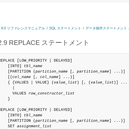
L 8.0 リファレンスマニュアル
/
SQL ステートメント
/
データ操作ステートメント
.2.9 REPLACE ステートメント
REPLACE [LOW_PRIORITY | DELAYED]

    [INTO] 
tbl_name
    [PARTITION (
partition_name
 [, 
partition_name
] ...)]

    [(
col_name
 [, 
col_name
] ...)]

    { {VALUES | VALUE} (
value_list
) [, (
value_list
)] ...

      |

      VALUES 
row_constructor_list
    }

REPLACE [LOW_PRIORITY | DELAYED]

    [INTO] 
tbl_name
    [PARTITION (
partition_name
 [, 
partition_name
] ...)]

    SET 
assignment_list