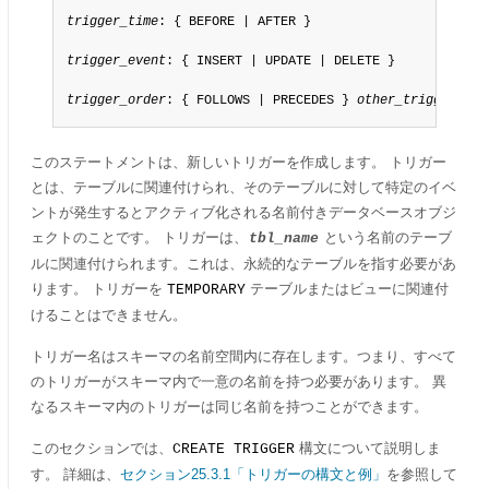
trigger_time
: { BEFORE | AFTER }

trigger_event
: { INSERT | UPDATE | DELETE }

trigger_order
: { FOLLOWS | PRECEDES } 
other_trigger_nam
このステートメントは、新しいトリガーを作成します。 トリガー
とは、テーブルに関連付けられ、そのテーブルに対して特定のイベ
ントが発生するとアクティブ化される名前付きデータベースオブジ
ェクトのことです。 トリガーは、
という名前のテーブ
tbl_name
ルに関連付けられます。これは、永続的なテーブルを指す必要があ
ります。 トリガーを
テーブルまたはビューに関連付
TEMPORARY
けることはできません。
トリガー名はスキーマの名前空間内に存在します。つまり、すべて
のトリガーがスキーマ内で一意の名前を持つ必要があります。 異
なるスキーマ内のトリガーは同じ名前を持つことができます。
このセクションでは、
構文について説明しま
CREATE TRIGGER
す。 詳細は、
セクション25.3.1「トリガーの構文と例」
を参照して