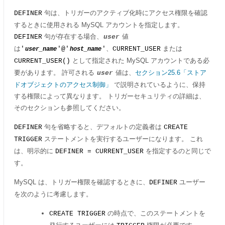
句は、トリガーのアクティブ化時にアクセス権限を確認
DEFINER
するときに使用される MySQL アカウントを指定します。
句が存在する場合、
値
DEFINER
user
は
、
または
'
'@'
'
CURRENT_USER
user_name
host_name
として指定された MySQL アカウントである必
CURRENT_USER()
要があります。 許可される
値は、
セクション25.6「ストア
user
ドオブジェクトのアクセス制御」
で説明されているように、保持
する権限によって異なります。 トリガーセキュリティの詳細は、
そのセクションも参照してください。
句を省略すると、デフォルトの定義者は
DEFINER
CREATE
ステートメントを実行するユーザーになります。 これ
TRIGGER
は、明示的に
を指定するのと同じで
DEFINER = CURRENT_USER
す。
MySQL は、トリガー権限を確認するときに、
ユーザー
DEFINER
を次のように考慮します。
の時点で、このステートメントを
CREATE TRIGGER