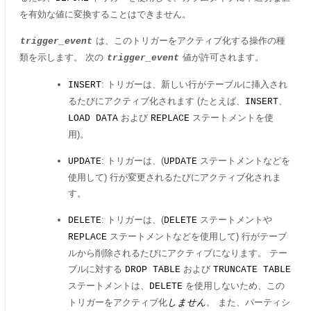
を有効な値に変換することはできません。
は、このトリガーをアクティブ化する操作の種
trigger_event
類を示します。 次の
値が許可されます。
trigger_event
: トリガーは、新しい行がテーブルに挿入され
INSERT
るたびにアクティブ化されます (たとえば、
、
INSERT
および
ステートメントを使
LOAD DATA
REPLACE
用)。
: トリガーは、(
ステートメントなどを
UPDATE
UPDATE
使用して) 行が変更されるたびにアクティブ化されま
す。
: トリガーは、(
ステートメントや
DELETE
DELETE
ステートメントなどを使用して) 行がテーブ
REPLACE
ルから削除されるたびにアクティブになります。 テー
ブルに対する
および
DROP TABLE
TRUNCATE TABLE
ステートメントは、
を使用しないため、この
DELETE
トリガーをアクティブ化
しません
。 また、パーティシ