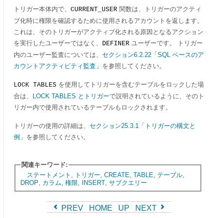
トリガー本体内で、
関数は、トリガーのアクティ
CURRENT_USER
ブ化時に権限を確認するために使用されるアカウントを返します。
これは、そのトリガーがアクティブ化される原因となるアクション
を実行したユーザーではなく、
ユーザーです。 トリガー
DEFINER
内のユーザー監査については、
セクション6.2.22「SQL ベースのア
カウントアクティビティ監査」
を参照してください。
を使用してトリガーを含むテーブルをロックした場
LOCK TABLES
合は、
LOCK TABLES とトリガー
で説明されているように、そのト
リガー内で使用されているテーブルもロックされます。
トリガーの使用の詳細は、
セクション25.3.1「トリガーの構文と
例」
を参照してください。
関連キーワード:
ステートメント
,
トリガー
,
CREATE
,
TABLE
,
テーブル
,
DROP
,
カラム
,
権限
,
INSERT
,
サブクエリー
PREV
HOME
UP
NEXT