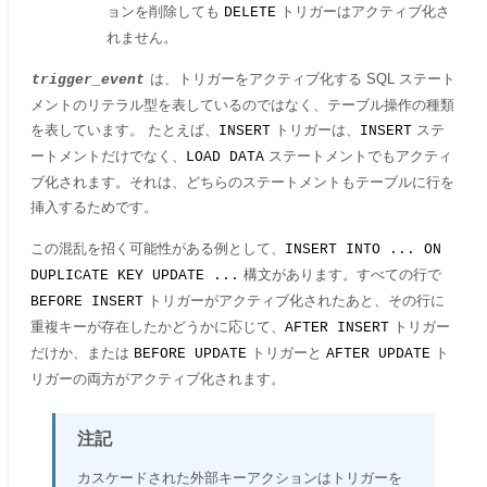
ョンを削除しても
トリガーはアクティブ化さ
DELETE
れません。
は、トリガーをアクティブ化する SQL ステート
trigger_event
メントのリテラル型を表しているのではなく、テーブル操作の種類
を表しています。 たとえば、
トリガーは、
ステ
INSERT
INSERT
ートメントだけでなく、
ステートメントでもアクティ
LOAD DATA
ブ化されます。それは、どちらのステートメントもテーブルに行を
挿入するためです。
この混乱を招く可能性がある例として、
INSERT INTO ... ON
構文があります。すべての行で
DUPLICATE KEY UPDATE ...
トリガーがアクティブ化されたあと、その行に
BEFORE INSERT
重複キーが存在したかどうかに応じて、
トリガー
AFTER INSERT
だけか、または
トリガーと
ト
BEFORE UPDATE
AFTER UPDATE
リガーの両方がアクティブ化されます。
注記
カスケードされた外部キーアクションはトリガーを