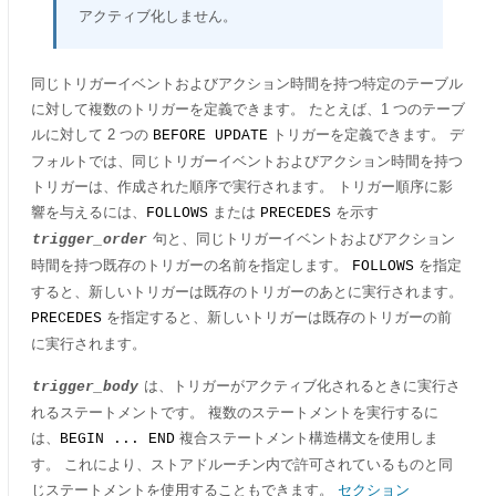
アクティブ化しません。
同じトリガーイベントおよびアクション時間を持つ特定のテーブル
に対して複数のトリガーを定義できます。 たとえば、1 つのテーブ
ルに対して 2 つの
トリガーを定義できます。 デ
BEFORE UPDATE
フォルトでは、同じトリガーイベントおよびアクション時間を持つ
トリガーは、作成された順序で実行されます。 トリガー順序に影
響を与えるには、
または
を示す
FOLLOWS
PRECEDES
句と、同じトリガーイベントおよびアクション
trigger_order
時間を持つ既存のトリガーの名前を指定します。
を指定
FOLLOWS
すると、新しいトリガーは既存のトリガーのあとに実行されます。
を指定すると、新しいトリガーは既存のトリガーの前
PRECEDES
に実行されます。
は、トリガーがアクティブ化されるときに実行さ
trigger_body
れるステートメントです。 複数のステートメントを実行するに
は、
複合ステートメント構造構文を使用しま
BEGIN ... END
す。 これにより、ストアドルーチン内で許可されているものと同
じステートメントを使用することもできます。
セクション