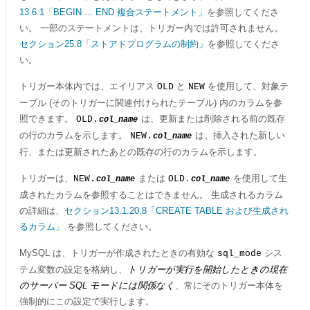
13.6.1「BEGIN ... END 複合ステートメント」
を参照してくださ
い。 一部のステートメントは、トリガー内では許可されません。
セクション25.8「ストアドプログラムの制約」
を参照してくださ
い。
トリガー本体内では、エイリアス
と
を使用して、対象テ
OLD
NEW
ーブル (そのトリガーに関連付けられたテーブル) 内のカラムを参
照できます。
は、更新または削除される前の既存
OLD.
col_name
の行のカラムを示します。
は、挿入された新しい
NEW.
col_name
行、または更新されたあとの既存の行のカラムを示します。
トリガーは、
または
を使用して生
NEW.
OLD.
col_name
col_name
成されたカラムを参照することはできません。 生成されるカラム
の詳細は、
セクション13.1.20.8「CREATE TABLE および生成され
るカラム」
を参照してください。
MySQL は、トリガーが作成されたときの有効な
シス
sql_mode
テム変数の設定を格納し、
トリガーが実行を開始したときの現在
のサーバー SQL モードには関係なく
、常にそのトリガー本体を
強制的にこの設定で実行します。