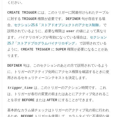
ください。
には、このトリガーに関連付けられたテーブル
CREATE TRIGGER
に対する
権限が必要です。
句が存在する場
TRIGGER
DEFINER
合、
セクション25.6「ストアドオブジェクトのアクセス制御」
で
説明されているように、必要な権限は
の値によって異なり
user
ます。 バイナリロギングが有効になっている場合は、
セクション
25.7「ストアドプログラムバイナリロギング」
で説明されている
ように、
に
権限が必要になることがあ
CREATE TRIGGER
SUPER
ります。
句は、このセクションのあとの方で説明されているよう
DEFINER
に、トリガーのアクティブ化時にアクセス権限を確認するときに使
用されるセキュリティーコンテキストを決定します。
は、このトリガーのアクション時間です。 これ
trigger_time
は、トリガーが各行の変更の前またはあとにアクティブ化されるこ
とを示す
または
にすることができます。
BEFORE
AFTER
基本的なカラム値チェックはトリガーのアクティブ化の前に行われ
るため、
トリガーを使用して、カラムタイプに不適切な値
BEFORE