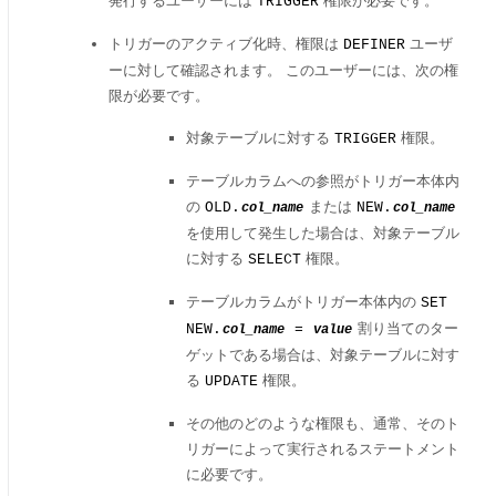
発行するユーザーには
権限が必要です。
TRIGGER
トリガーのアクティブ化時、権限は
ユーザ
DEFINER
ーに対して確認されます。 このユーザーには、次の権
限が必要です。
対象テーブルに対する
権限。
TRIGGER
テーブルカラムへの参照がトリガー本体内
の
または
OLD.
NEW.
col_name
col_name
を使用して発生した場合は、対象テーブル
に対する
権限。
SELECT
テーブルカラムがトリガー本体内の
SET
割り当てのター
NEW.
=
col_name
value
ゲットである場合は、対象テーブルに対す
る
権限。
UPDATE
その他のどのような権限も、通常、そのト
リガーによって実行されるステートメント
に必要です。