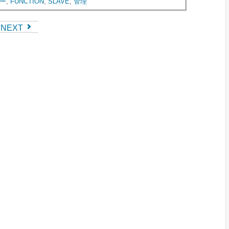
ー
,
FUNCTION
,
SLAVE
,
管理
NEXT