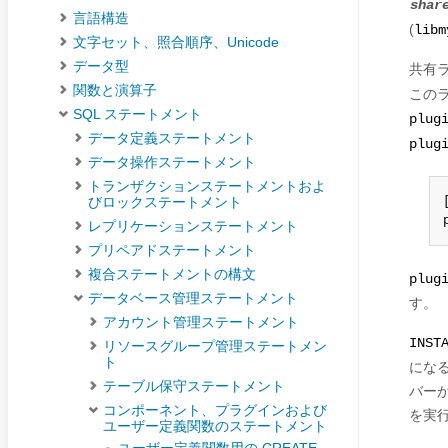
shar
言語構造
(
libm
文字セット、照合順序、Unicode
データ型
共有
関数と演算子
この
SQL ステートメント
plug
データ定義ステートメント
plug
データ操作ステートメント
トランザクションステートメントおよ
びロックステートメント
レプリケーションステートメント
プリペアドステートメント
複合ステートメントの構文
plug
データベース管理ステートメント
す。
アカウント管理ステートメント
INST
リソースグループ管理ステートメン
ト
にな
テーブル保守ステートメント
バー
コンポーネント、プラグインおよび
を実
ユーザー定義関数のステートメント