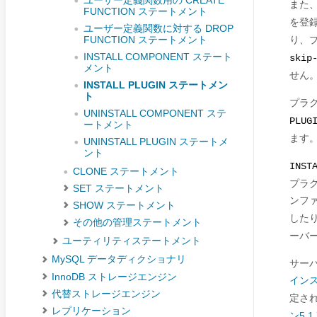
ユーザー定義関数用の CREATE
また
FUNCTION ステートメント
を登
ユーザー定義関数に対する DROP
り、
FUNCTION ステートメント
INSTALL COMPONENT ステート
skip
メント
せん
INSTALL PLUGIN ステートメン
ト
プラ
UNINSTALL COMPONENT ステ
PLUG
ートメント
ます
UNINSTALL PLUGIN ステートメ
ント
INST
CLONE ステートメント
プラ
SET ステートメント
ンフ
SHOW ステートメント
した
その他の管理ステートメント
ーバ
ユーティリティステートメント
MySQL データディクショナリ
サー
InnoDB ストレージエンジン
イン
代替ストレージエンジン
定さ
レプリケーション
ン5.