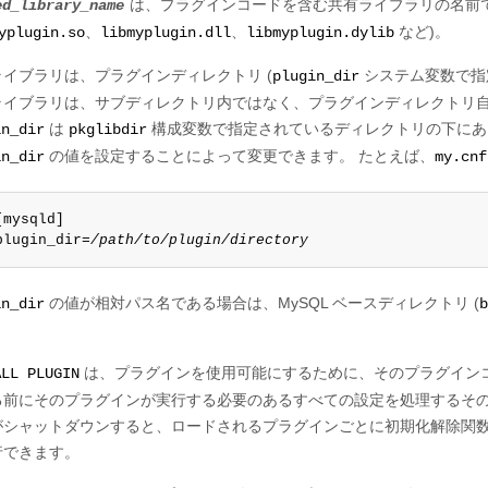
は、プラグインコードを含む共有ライブラリの名前
ed_library_name
、
、
など)。
yplugin.so
libmyplugin.dll
libmyplugin.dylib
ライブラリは、プラグインディレクトリ (
システム変数で指
plugin_dir
ライブラリは、サブディレクトリ内ではなく、プラグインディレクトリ自
は
構成変数で指定されているディレクトリの下に
in_dir
pkglibdir
の値を設定することによって変更できます。 たとえば、
in_dir
my.cnf
[mysqld]

plugin_dir=
/path/to/plugin/directory
の値が相対パス名である場合は、MySQL ベースディレクトリ (
in_dir
b
は、プラグインを使用可能にするために、そのプラグインコ
ALL PLUGIN
る前にそのプラグインが実行する必要のあるすべての設定を処理するその
がシャットダウンすると、ロードされるプラグインごとに初期化解除関
行できます。