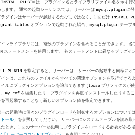
、
は、プラグイン名とライブラリファイル名を示す行
INSTALL PLUGIN
録します。 通常の起動シーケンスでは、サーバーは
に登
mysql.plugin
プラグインはサーバーが起動するたびにではなく、1 回だけ
INSTALL P
オプションで起動された場合、
テーブ
-grant-tables
mysql.plugin
。
グインライブラリには、複数のプラグインを含めることができます。 各
ステートメントを使用します。 各ステートメントは異なるプラグイ
IN
。
を指定すると、サーバーは、サーバーの起動中と同様にオプ
ALL PLUGIN
グインは、これらのファイルからすべての関連オプションを取得できるよ
ァイルにプラグインオプションを追加できます (
プリフィクスが使
loose
り、
を編集したり、プラグインを再度インストールしたりするこ
my.cnf
ーを再起動することなく新しいオプション値を指定できます。
バーの起動時に個々のプラグインロードを制御するオプションについて
ストール」
を参照してください。 サーバーにシステムテーブルを読み取
れたとき、1 回のサーバー起動時にプラグインをロードする必要がある
1.7「サーバーコマンドオプション」
を参照してください。