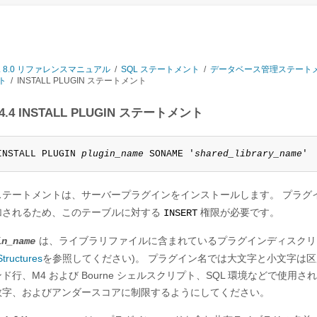
L 8.0 リファレンスマニュアル
/
SQL ステートメント
/
データベース管理ステート
ト
/
INSTALL PLUGIN ステートメント
7.4.4 INSTALL PLUGIN ステートメント
INSTALL PLUGIN 
plugin_name
 SONAME '
shared_library_name
'
ステートメントは、サーバープラグインをインストールします。 プラグ
加されるため、このテーブルに対する
権限が必要です。
INSERT
は、ライブラリファイルに含まれているプラグインディスクリ
in_name
Structures
を参照してください)。 プラグイン名では大文字と小文字は区
ド行、M4 および Bourne シェルスクリプト、SQL 環境などで使用さ
数字、およびアンダースコアに制限するようにしてください。