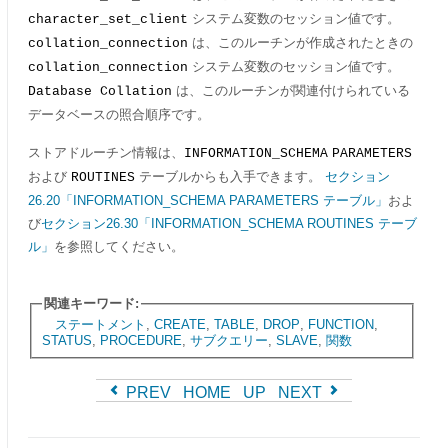
システム変数のセッション値です。
character_set_client
は、このルーチンが作成されたときの
collation_connection
システム変数のセッション値です。
collation_connection
は、このルーチンが関連付けられている
Database Collation
データベースの照合順序です。
ストアドルーチン情報は、
INFORMATION_SCHEMA
PARAMETERS
および
テーブルからも入手できます。
セクション
ROUTINES
26.20「INFORMATION_SCHEMA PARAMETERS テーブル」
およ
び
セクション26.30「INFORMATION_SCHEMA ROUTINES テーブ
ル」
を参照してください。
関連キーワード:
ステートメント
,
CREATE
,
TABLE
,
DROP
,
FUNCTION
,
STATUS
,
PROCEDURE
,
サブクエリー
,
SLAVE
,
関数
PREV
HOME
UP
NEXT