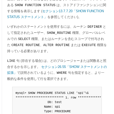
ある
は、ストアドファンクションに関
SHOW FUNCTION STATUS
する情報を表示します (
セクション13.7.7.20「SHOW FUNCTION
STATUS ステートメント」
を参照してください)。
いずれかのステートメントを使用するには、ルーチン
と
DEFINER
して指定されたユーザー、
権限、グローバルレベ
SHOW_ROUTINE
ルでの
権限、またはルーチンを含むスコープで付与され
SELECT
た
、
または
権限を
CREATE ROUTINE
ALTER ROUTINE
EXECUTE
持っている必要があります。
句 (存在する場合) は、どのプロシージャーまたは関数名と照
LIKE
合するかを示します。
セクション26.55「SHOW ステートメントの
拡張」
で説明されているように、
句を指定すると、より一
WHERE
般的な条件を使用して行を選択できます。
mysql> SHOW PROCEDURE STATUS LIKE 'sp1'\G

*************************** 1. row *********************
                  Db: test

                Name: sp1

                Type: PROCEDURE
