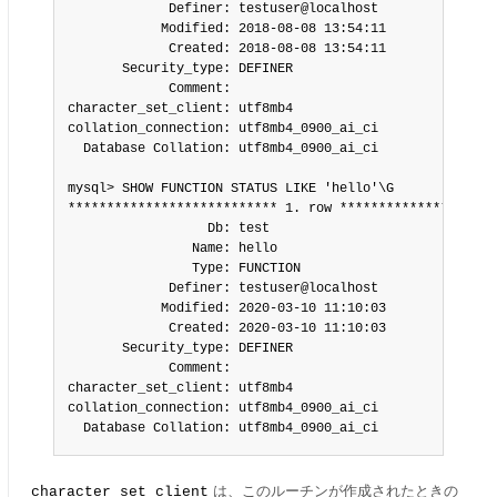
             Definer: testuser@localhost

            Modified: 2018-08-08 13:54:11

             Created: 2018-08-08 13:54:11

       Security_type: DEFINER

             Comment:

character_set_client: utf8mb4

collation_connection: utf8mb4_0900_ai_ci

  Database Collation: utf8mb4_0900_ai_ci

mysql> SHOW FUNCTION STATUS LIKE 'hello'\G

*************************** 1. row *********************
                  Db: test

                Name: hello

                Type: FUNCTION

             Definer: testuser@localhost

            Modified: 2020-03-10 11:10:03

             Created: 2020-03-10 11:10:03

       Security_type: DEFINER

             Comment:

character_set_client: utf8mb4

collation_connection: utf8mb4_0900_ai_ci

  Database Collation: utf8mb4_0900_ai_ci
は、このルーチンが作成されたときの
character_set_client