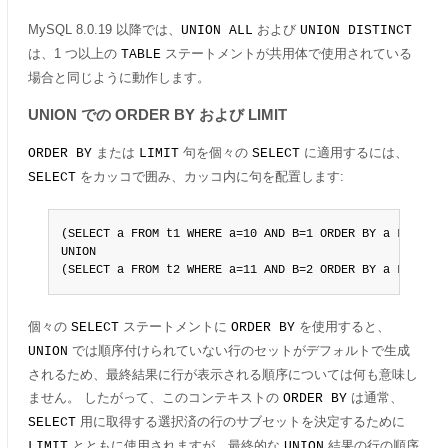
MySQL 8.0.19 以降では、
および
UNION ALL
UNION DISTINCT
は、1 つ以上の
ステートメントが共用体で使用されている
TABLE
場合と同じように動作します。
UNION での ORDER BY および LIMIT
または
句を個々の
に適用するには、
ORDER BY
LIMIT
SELECT
をカッコで囲み、カッコ内に句を配置します:
SELECT
(SELECT a FROM t1 WHERE a=10 AND B=1 ORDER BY a LIMIT 10
UNION

(SELECT a FROM t2 WHERE a=11 AND B=2 ORDER BY a LIMIT 1
個々の
ステートメントに
を使用すると、
SELECT
ORDER BY
では順序付けられていない行のセットがデフォルトで生成
UNION
されるため、最終結果に行が表示される順序については何も意味し
ません。 したがって、このコンテキストの
は通常、
ORDER BY
用に取得する選択済の行のサブセットを決定するために
SELECT
とともに使用されますが、最終的な
結果の行の順序
LIMIT
UNION