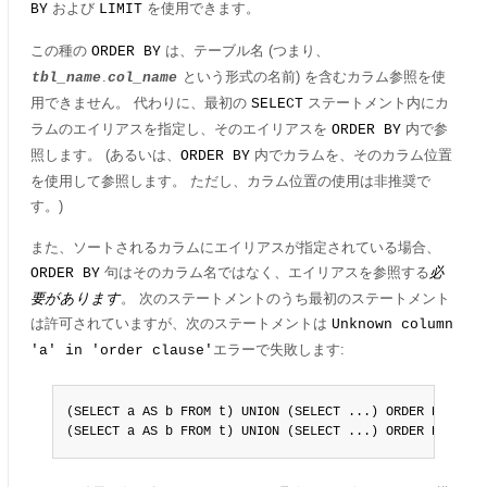
および
を使用できます。
BY
LIMIT
この種の
は、テーブル名 (つまり、
ORDER BY
.
という形式の名前) を含むカラム参照を使
tbl_name
col_name
用できません。 代わりに、最初の
ステートメント内にカ
SELECT
ラムのエイリアスを指定し、そのエイリアスを
内で参
ORDER BY
照します。 (あるいは、
内でカラムを、そのカラム位置
ORDER BY
を使用して参照します。 ただし、カラム位置の使用は非推奨で
す。)
また、ソートされるカラムにエイリアスが指定されている場合、
句はそのカラム名ではなく、エイリアスを参照する
必
ORDER BY
要があります
。 次のステートメントのうち最初のステートメント
は許可されていますが、次のステートメントは
Unknown column
エラーで失敗します:
'a' in 'order clause'
(SELECT a AS b FROM t) UNION (SELECT ...) ORDER BY b;

(SELECT a AS b FROM t) UNION (SELECT ...) ORDER BY a;