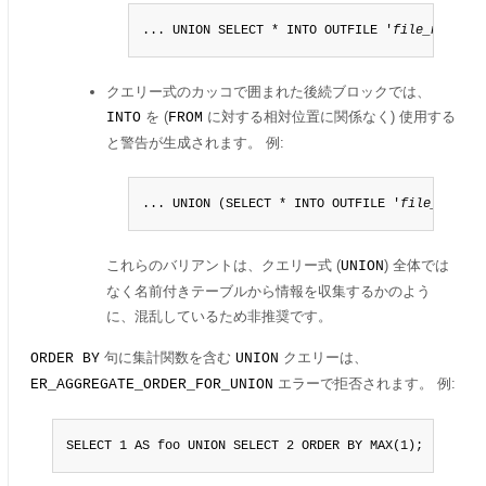
... UNION SELECT * INTO OUTFILE '
file_name
' F
クエリー式のカッコで囲まれた後続ブロックでは、
を (
に対する相対位置に関係なく) 使用する
INTO
FROM
と警告が生成されます。 例:
... UNION (SELECT * INTO OUTFILE '
file_name
' 
これらのバリアントは、クエリー式 (
) 全体では
UNION
なく名前付きテーブルから情報を収集するかのよう
に、混乱しているため非推奨です。
句に集計関数を含む
クエリーは、
ORDER BY
UNION
エラーで拒否されます。 例:
ER_AGGREGATE_ORDER_FOR_UNION
SELECT 1 AS foo UNION SELECT 2 ORDER BY MAX(1);