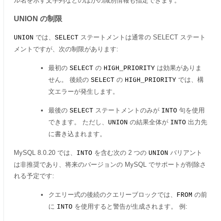
ル名を示す文字列などのほかの識別情報も指定できます。
UNION の制限
では、
ステートメントは通常の SELECT ステート
UNION
SELECT
メントですが、次の制限があります:
最初の
の
は効果がありま
SELECT
HIGH_PRIORITY
せん。 後続の
の
では、構
SELECT
HIGH_PRIORITY
文エラーが発生します。
最後の
ステートメントのみが
句を使用
SELECT
INTO
できます。 ただし、
の結果全体が
出力先
UNION
INTO
に書き込まれます。
MySQL 8.0.20 では、
を含む次の 2 つの
バリアント
INTO
UNION
は非推奨であり、将来のバージョンの MySQL でサポートが削除さ
れる予定です:
クエリー式の後続のクエリーブロックでは、
の前
FROM
に
を使用すると警告が生成されます。 例:
INTO