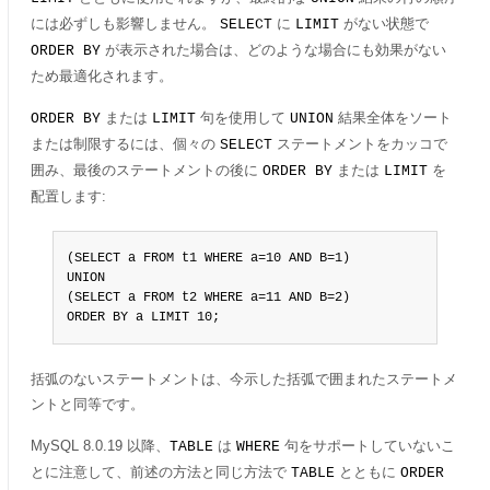
には必ずしも影響しません。
に
がない状態で
SELECT
LIMIT
が表示された場合は、どのような場合にも効果がない
ORDER BY
ため最適化されます。
または
句を使用して
結果全体をソート
ORDER BY
LIMIT
UNION
または制限するには、個々の
ステートメントをカッコで
SELECT
囲み、最後のステートメントの後に
または
を
ORDER BY
LIMIT
配置します:
(SELECT a FROM t1 WHERE a=10 AND B=1)

UNION

(SELECT a FROM t2 WHERE a=11 AND B=2)

ORDER BY a LIMIT 10;
括弧のないステートメントは、今示した括弧で囲まれたステートメ
ントと同等です。
MySQL 8.0.19 以降、
は
句をサポートしていないこ
TABLE
WHERE
とに注意して、前述の方法と同じ方法で
とともに
TABLE
ORDER