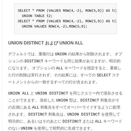
SELECT * FROM (VALUES ROW(4,-2), ROW(5,9)) AS t(x,y)

  UNION TABLE t2;

SELECT * FROM (VALUES ROW(4,-2), ROW(5,9)) AS t(x,y)

  UNION VALUES ROW(4,-2),ROW(5,9);
UNION DISTINCT および UNION ALL
デフォルトでは、重複行は
の結果から削除されます。 オプ
UNION
ションの
キーワードも同じ効果がありますが、明示的
DISTINCT
になります。 オプションの
キーワードを指定すると、重複し
ALL
た行の削除は実行されず、その結果には、すべての
ステ
SELECT
ートメントからの一致するすべての行が含まれます。
と
を同じクエリー内で混在させる
UNION ALL
UNION DISTINCT
ことができます。 混在した
型は、
和集合がそ
UNION
DISTINCT
の左側にある
和集合をすべてオーバーライドするように処理
ALL
されます。
和集合は、
を使用して
DISTINCT
UNION DISTINCT
明示的に、あるいはそのあとに
または
キーワード
DISTINCT
ALL
のない
を使用して暗黙的に生成できます。
UNION