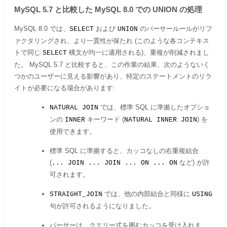
MySQL 5.7 と比較した MySQL 8.0 での UNION の処理
MySQL 8.0 では、
および
のパーサールールがリフ
SELECT
UNION
ァクタリングされ、より一貫性が保たれ (このような各コンテキス
トで同じ
構文が均一に適用される)、重複が削減されまし
SELECT
た。 MySQL 5.7 と比較すると、この作業の結果、次のようないく
つかのユーザーに見える影響があり、特定のステートメントのリラ
イトが必要になる場合があります:
では、標準 SQL に準拠したオプショ
NATURAL JOIN
ンの
キーワード (
) を
INNER
NATURAL INNER JOIN
使用できます。
標準 SQL に準拠すると、カッコなしの右重複結合
(
など) が許
... JOIN ... JOIN ... ON ... ON
可されます。
では、他の内部結合と同様に
STRAIGHT_JOIN
USING
句が許可されるようになりました。
パーサーは、クエリー式を囲むカッコを受け入れま