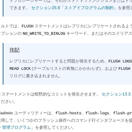
ドプロシージャーでは、それがストアドファンクションまたはト
できます。
セクション25.8「ストアドプログラムの制約」
を参照
ォルトでは、
ステートメントはレプリカにレプリケートされるよう
FLUSH
オプションの
キーワード、またはそのエイリア
NO_WRITE_TO_BINLOG
注記
レプリカにレプリケートすると問題が発生するため、
FLUSH LOGS
(テーブルリストの有無にかかわらず)、および
READ LOCK
FLUSH
リログに書き込まれません。
ステートメントは暗黙的なコミットを発生させます。
セクション13.
H
ください。
ladmin
ユーティリティーは、
、
、
flush-hosts
flush-logs
flush-pr
使用して、いくつかのフラッシュ操作へのコマンド行インタフェースを
ver 管理プログラム」
を参照してください。