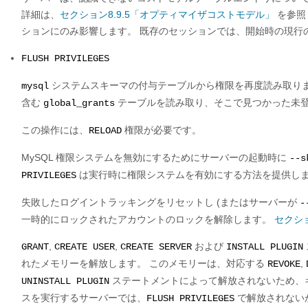
詳細は、
セクション8.9.5「オプティマイザコストモデル」
を参照
ションにのみ影響します。 既存のセッションでは、開始時の現行
FLUSH PRIVILEGES
システムスキーマの付与テーブルから権限を再度読み取りま
mysql
含む
テーブルを読み取り、そこで見つかった未
global_grants
この操作には、
権限が必要です。
RELOAD
MySQL 権限システムを無効にするためにサーバーの起動時に
--s
は実行時に権限システムを有効にする方法を提供し
PRIVILEGES
失敗したログイントラッキングをリセットし (またはサーバーが
-
一時的にロックされたアカウントのロックを解除します。
セクショ
,
,
および
GRANT
CREATE USER
CREATE SERVER
INSTALL PLUGIN
れたメモリーを解放します。 このメモリーは、対応する
,
REVOKE
ステートメントによって解放されないため、
UNINSTALL PLUGIN
スを実行するサーバーでは、
で解放されない
FLUSH PRIVILEGES