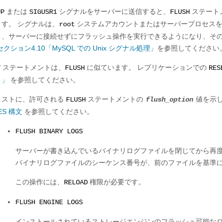
または
シグナルをサーバーに送信すると、
ステート
UP
SIGUSR1
FLUSH
ます。 シグナルは、
システムアカウントまたはサーバープロセスを
root
り、サーバーに接続せずにフラッシュ操作を実行できるようになり、その操
セクション4.10「MySQL での Unix シグナル処理」
を参照してください
ステートメントは、
に似ています。 レプリケーションでの
T
FLUSH
RES
ト」
を参照してください。
リストに、許可される
ステートメントの
値を示し
FLUSH
flush_option
ES 構文
を参照してください。
FLUSH BINARY LOGS
サーバーが書き込んでいるバイナリログファイルを閉じてから再度
バイナリログファイルのシーケンス番号が、前のファイルを基準にし
この操作には、
権限が必要です。
RELOAD
FLUSH ENGINE LOGS
インストールされているストレージエンジンのフラッシュ可能なロ