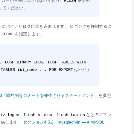
リガーから呼び出されないかぎり、
を使用
FLUSH
してください。
にバイナリログに書き込まれます。 ロギングを抑制するに
ス
を指定します。
LOCAL
,
,
FLUSH BINARY LOGS
FLUSH TABLES WITH
はバイナ
 TABLES
tbl_name
... FOR EXPORT
3.3「暗黙的なコミットを発生させるステートメント」
を参照
、
、
などのコマン
ivileges
flush-status
flush-tables
提供します。
セクション4.5.2「mysqladmin — A MySQL