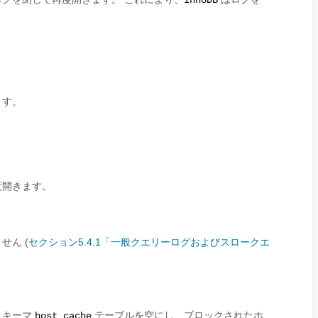
InnoDB
ます。
度開きます。
ん (
セクション5.4.1「一般クエリーログおよびスロークエ
スキーマ
テーブルを空にし、ブロックされたホ
host_cache