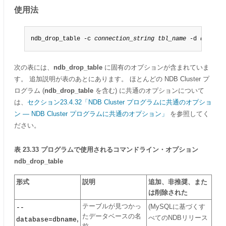
使用法
ndb_drop_table -c 
connection_string
tbl_name
 -d 
db_name
次の表には、
ndb_drop_table
に固有のオプションが含まれていま
す。 追加説明が表のあとにあります。 ほとんどの NDB Cluster プ
ログラム (
ndb_drop_table
を含む) に共通のオプションについて
は、
セクション23.4.32「NDB Cluster プログラムに共通のオプショ
ン — NDB Cluster プログラムに共通のオプション」
を参照してく
ださい。
表 23.33 プログラムで使用されるコマンドライン・オプション
ndb_drop_table
形式
説明
追加、非推奨、また
は削除された
テーブルが見つかっ
(MySQLに基づくす
--
たデータベースの名
べてのNDBリリース
,
database=dbname