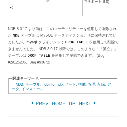
前
でサポート 8.0)
-d
NDB 8.0.17 より前は、このユーティリティーを使用して削除され
た
テーブルは MySQL データディクショナリに保持されてい
NDB
ましたが、
mysql
クライアントで
を使用して削除で
DROP TABLE
きませんでした。 NDB 8.0.17 以降では、このような
「
「孤立」
」
テーブルは
を使用して削除できます。 (Bug
DROP TABLE
#29125206、Bug #93672)
関連キーワード:
NDB
,
テーブル
,
ndbinfo
,
ndb
,
ノード
,
構成
,
管理
,
削除
,
デ
ータ
,
インストール
PREV
HOME
UP
NEXT