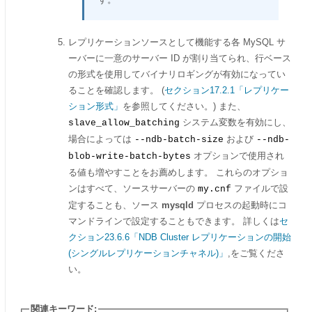
レプリケーションソースとして機能する各 MySQL サ
ーバーに一意のサーバー ID が割り当てられ、行ベース
の形式を使用してバイナリロギングが有効になってい
ることを確認します。 (
セクション17.2.1「レプリケー
ション形式」
を参照してください。) また、
システム変数を有効にし、
slave_allow_batching
場合によっては
および
--ndb-batch-size
--ndb-
オプションで使用され
blob-write-batch-bytes
る値も増やすことをお薦めします。 これらのオプショ
ンはすべて、ソースサーバーの
ファイルで設
my.cnf
定することも、ソース
mysqld
プロセスの起動時にコ
マンドラインで設定することもできます。 詳しくは
セ
クション23.6.6「NDB Cluster レプリケーションの開始
(シングルレプリケーションチャネル)」
,をご覧くださ
い。
関連キーワード: