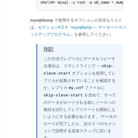
shell
R
> mysql -u root -p 
db_name
 < 
dump_file
mysqldump
で使用するオプションの完全なリスト
は、
セクション4.5.4「mysqldump — データベースバ
ックアッププログラム」
を参照してください。
注記
この方法でレプリカにデータをコピーす
る場合は、コマンドラインで
--skip-
オプションを使用してレ
slave-start
プリカが起動されていることを確認する
か、レプリカ
ファイルに
my.cnf
を含めて、すべて
skip-slave-start
のデータがロードされる前にソースへの
接続を試行してレプリケートを開始しな
いようにする必要があります。 データの
ロードが完了したら、次の 2 つのセクシ
ョンで説明する追加ステップに従いま
す。