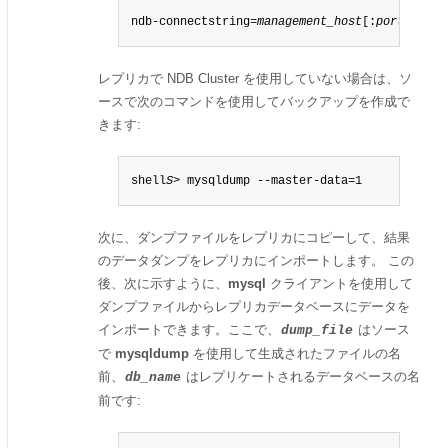
ndb-connectstring=
management_host
[:
port
]
レプリカで NDB Cluster を使用していない場合は、ソ
ースで次のコマンドを使用してバックアップを作成で
きます:
shell
S
> mysqldump --master-data=1
次に、ダンプファイルをレプリカにコピーして、結果
のデータダンプをレプリカにインポートします。 この
後、次に示すように、
mysql
クライアントを使用して
ダンプファイルからレプリカデータベースにデータを
インポートできます。ここで、
はソース
dump_file
で
mysqldump
を使用して生成されたファイルの名
前、
はレプリケートされるデータベースの名
db_name
前です: