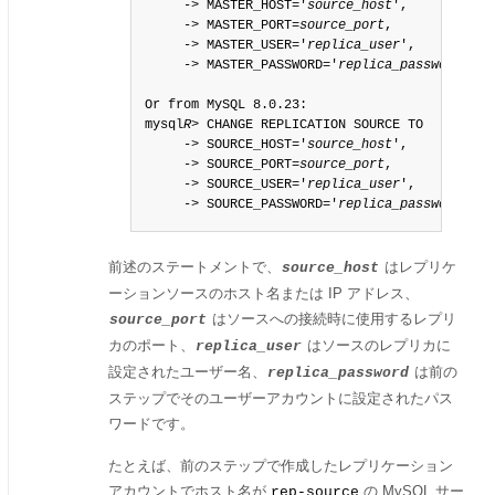
     -> MASTER_HOST='
source_host
',

     -> MASTER_PORT=
source_port
,

     -> MASTER_USER='
replica_user
',

     -> MASTER_PASSWORD='
replica_password
';

Or from MySQL 8.0.23:

mysql
R
> CHANGE REPLICATION SOURCE TO

     -> SOURCE_HOST='
source_host
',

     -> SOURCE_PORT=
source_port
,

     -> SOURCE_USER='
replica_user
',

     -> SOURCE_PASSWORD='
replica_password
';
前述のステートメントで、
はレプリケ
source_host
ーションソースのホスト名または IP アドレス、
はソースへの接続時に使用するレプリ
source_port
カのポート、
はソースのレプリカに
replica_user
設定されたユーザー名、
は前の
replica_password
ステップでそのユーザーアカウントに設定されたパス
ワードです。
たとえば、前のステップで作成したレプリケーション
アカウントでホスト名が
の MySQL サー
rep-source