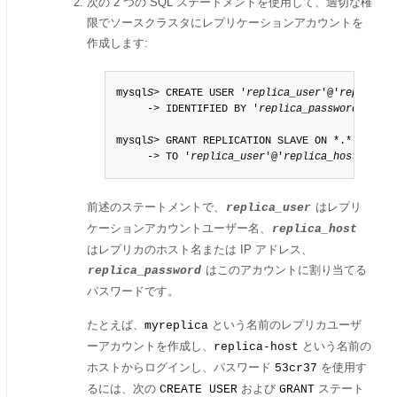
次の 2 つの SQL ステートメントを使用して、適切な権
限でソースクラスタにレプリケーションアカウントを
作成します:
mysql
S
> CREATE USER '
replica_user
'@'
replica_h
     -> IDENTIFIED BY '
replica_password
';

mysql
S
> GRANT REPLICATION SLAVE ON *.*

     -> TO '
replica_user
'@'
replica_host
';
前述のステートメントで、
はレプリ
replica_user
ケーションアカウントユーザー名、
replica_host
はレプリカのホスト名または IP アドレス、
はこのアカウントに割り当てる
replica_password
パスワードです。
たとえば、
という名前のレプリカユーザ
myreplica
ーアカウントを作成し、
という名前の
replica-host
ホストからログインし、パスワード
を使用す
53cr37
るには、次の
および
ステート
CREATE USER
GRANT